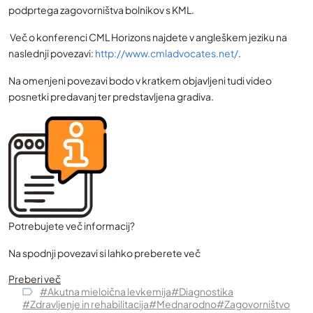
podprtega zagovorništva bolnikov s KML.
Več o konferenci CML Horizons najdete v angleškem jeziku na
naslednji povezavi:
http://www.cmladvocates.net/
.
Na omenjeni povezavi bodo v kratkem objavljeni tudi video
posnetki predavanj ter predstavljena gradiva.
Potrebujete več informacij?
Na spodnji povezavi si lahko preberete več
Preberi več
#Akutna mieloična levkemija
#Diagnostika
#Zdravljenje in rehabilitacija
#Mednarodno
#Zagovorništvo