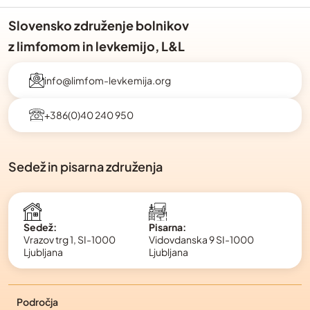
Slovensko združenje bolnikov
z limfomom in levkemijo, L&L
info@limfom-levkemija.org
+386(0)40 240 950
Sedež in pisarna združenja
Pisarna:
Sedež:
Vidovdanska 9 SI-1000
Vrazov trg 1, SI-1000
Ljubljana
Ljubljana
Področja