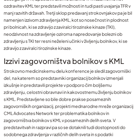
ozdravitev KML ter predstavili možnosti in tudi pasti uvajanja TFR v
manj razvitih državah. Tretji sklop predavanj strokovnjakov pa je bil
namenjen izzivom zdravljenja KML, kot so nosečnost in plodnost
pri bolnicah, ki se zdravijo z zaviralci tirozinske kinaze (TKI),
neodzivnost na zdravljenje oziroma napredovanje bolezni ob
zdravljenju s TKI ter resni neželeni učinki v življenju bolnikov, ki se
zdravijo z zaviralci tirozinske kinaze.
Izzivi zagovorništva bolnikov s KML
Strokovno medicinskemu delu konference je sledil zagovorniški
del, na katerem so predstavniki organizacij bolnikov izmenjali
izkušnje in predstavili projekte v podporo čim boljšemu
zdravljenju, celostni obravnavi in kakovostnemu življenju bolnikov
s KML. Predstavljene so bile dobre prakse posameznih
zagovorniških organizacij, projekti mednarodne mreže organizacij
CML Advocates Network ter problematika bolnikov in
zagovorništva bolnikov s KML v posameznih delih sveta. V
predstavitvah in razpravi pa so se dotaknili tudi dostopnosti do
sodobnega zdravljenja v različnih delih sveta in s podatki