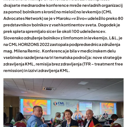
dvajsete mednarodne konference mreže nevladnih organizacij
za pomoč bolnikom s kronično mieloično levkemijo (CML
Advocates Network) se je v Maroku »v živo« udeležilo preko 80
predstavnikov bolnikov z vseh kontinentov sveta. Dogodek je
prek spleta spremljalo sicer še okoli 100 udeležencev.
Slovensko združenje bolnikov z limfomom in levkemijo, L&L, je
na CML HORIZONS 2022 zastopala podpredsednica združenja
mag. Milena Remic. Konferenca je bila v medicinskem delu
vsebinsko razdeljena na tri tematska področja: nove strategije
zdravljenja KML, remisija brez zdravljenja (TFR – treatment free
remission) in izzivi zdravljenja KML.