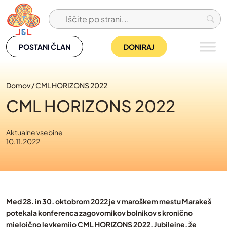
Skip
to
content
POSTANI ČLAN
DONIRAJ
Domov
/
CML HORIZONS 2022
CML HORIZONS 2022
Aktualne vsebine
10.11.2022
Med 28. in 30. oktobrom 2022 je v maroškem mestu Marakeš
potekala konferenca zagovornikov bolnikov s kronično
mieloično levkemijo CML HORIZONS 2022. Jubilejne, že