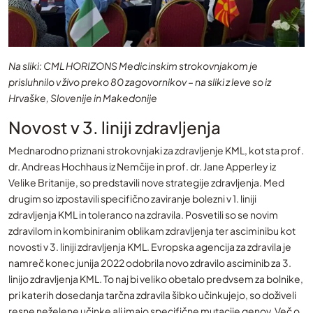
Na sliki: CML HORIZONS Medicinskim strokovnjakom je
prisluhnilo v živo preko 80 zagovornikov – na sliki z leve so iz
Hrvaške, Slovenije in Makedonije
Novost v 3. liniji zdravljenja
Mednarodno priznani strokovnjaki za zdravljenje KML, kot sta prof.
dr. Andreas Hochhaus iz Nemčije in prof. dr. Jane Apperley iz
Velike Britanije, so predstavili nove strategije zdravljenja. Med
drugim so izpostavili specifično zaviranje bolezni v 1. liniji
zdravljenja KML in toleranco na zdravila. Posvetili so se novim
zdravilom in kombiniranim oblikam zdravljenja ter asciminibu kot
novosti v 3. liniji zdravljenja KML. Evropska agencija za zdravila je
namreč konec junija 2022 odobrila novo zdravilo asciminib za 3.
linijo zdravljenja KML. To naj bi veliko obetalo predvsem za bolnike,
pri katerih dosedanja tarčna zdravila šibko učinkujejo, so doživeli
resne neželene učinke ali imajo specifične mutacije genov. Več o