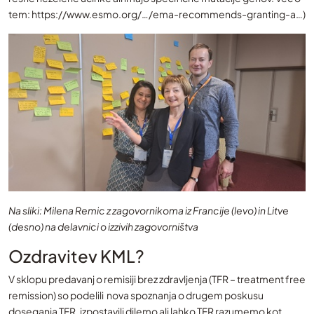
tem: https://www.esmo.org/…/ema-recommends-granting-a…)
Na sliki: Milena Remic z zagovornikoma iz Francije (levo) in Litve
(desno) na delavnici o izzivih zagovorništva
Ozdravitev KML?
V sklopu predavanj o remisiji brez zdravljenja (TFR – treatment free
remission) so podelili nova spoznanja o drugem poskusu
doseganja TFR, izpostavili dilemo ali lahko TFR razumemo kot