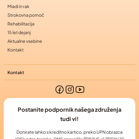
Mladi in rak
Strokovna pomoč
Rehabilitacija
15 let dejanj
Aktualne vsebine
Kontakt
Kontakt
Postanite podpornik našega združenja
tudi vi!
Donirate lahko s kreditno kartico, preko UPN obrazca