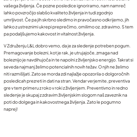
vašega življenja. Če pozne posledice ignoriramo, nam namreč
lahko povzročijo slabšo kvaliteto življenja in tudi zgodnjo
umrljivost. Če pa jih skrbno sledimo in pravočasno odkrijemo, jih
lahko z ustreznimi ukrepi preprečimo, omilimo oz. zdravimo. S tem
pa podaljšujemo kakovost in vitalnost življenja.
V Združenju L&L dobro vemo, da je za sledenje potreben pogum.
Premagovanje bolezni, kot je rak, je utrujajoče, zmaga nad
boleznijo je navdihujoča in te napolni z življenjsko energijo. Takrat si
seveda najmanj želimo potencialnih novih težav. O njih ne želimo
niti razmišljati. Zato se morda zdi najlažje opozorila o dolgoročnih
posledicah prezreti in dati na stran. Vendar verjemite, preventiva
gre v tem primeru z roko v roki z življenjem. Preventivno in redno
sledenje je skupaj z zdravim življenjskim slogom naš zaveznik na
poti do dolgega in kakovostnega življenja. Zato le pogumno
naprej!