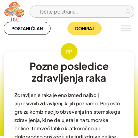
Skip
to
content
POSTANI ČLAN
DONIRAJ
PP
Pozne posledice
zdravljenja raka
Zdravljenje raka je eno izmed najbolj
agresivnih zdravljenj, ki jih poznamo. Pogosto
gre za kombinacijo obsevanja in sistemskega
zdravljenja, ki ne delujeta le na tumorske
celice, temveč lahko kratkoročno ali
dolgoročno poškodujeta tudi zdrave celice.