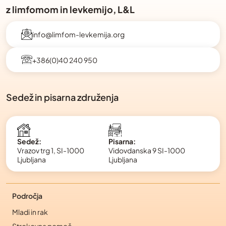
z limfomom in levkemijo, L&L
info@limfom-levkemija.org
+386(0)40 240 950
Sedež in pisarna združenja
Pisarna:
Sedež:
Vidovdanska 9 SI-1000
Vrazov trg 1, SI-1000
Ljubljana
Ljubljana
Področja
Mladi in rak