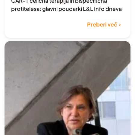
CAR-T celična terapija in bispecifična
protitelesa: glavni poudarki L&L Info dneva
Preberi več