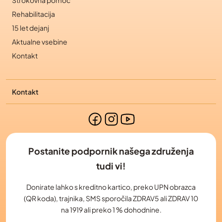
Strokovna pomoč
Rehabilitacija
15 let dejanj
Aktualne vsebine
Kontakt
Kontakt
Postanite podpornik našega združenja
tudi vi!
Donirate lahko s kreditno kartico, preko UPN obrazca
(QR koda), trajnika, SMS sporočila ZDRAV5 ali ZDRAV 10
na 1919 ali preko 1 % dohodnine.