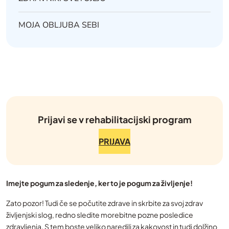
MOJA OBLJUBA SEBI
Prijavi se v rehabilitacijski program
PRIJAVA
Imejte pogum za sledenje, ker to je pogum za življenje!
Zato pozor! Tudi če se počutite zdrave in skrbite za svoj zdrav
življenjski slog, redno sledite morebitne pozne posledice
zdravljenja. S tem boste veliko naredili za kakovost in tudi dolžino