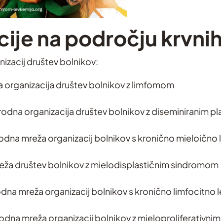
ije na področju krvnih
izacij društev bolnikov:
organizacija društev bolnikov z limfomom
odna organizacija društev bolnikov z diseminiranim
dna mreža organizacij bolnikov s kronično mieloično 
ža društev bolnikov z mielodisplastičnim sindromom
na mreža organizacij bolnikov s kronično limfocitno 
dna mreža organizacij bolnikov z mieloproliferativni