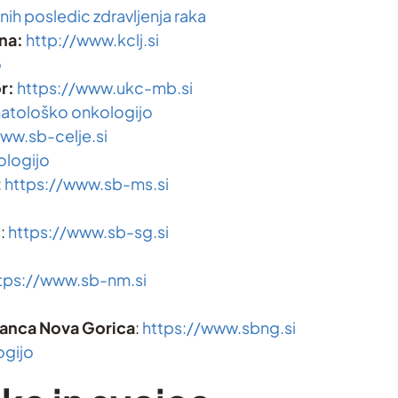
ih posledic zdravljenja raka
ana:
http://www.kclj.si
o
r:
https://www.ukc-mb.si
matološko onkologijo
ww.sb-celje.si
ologijo
:
https://www.sb-ms.si
c
:
https://www.sb-sg.si
tps://www.sb-nm.si
ganca Nova Gorica
:
https://www.sbng.si
ogijo