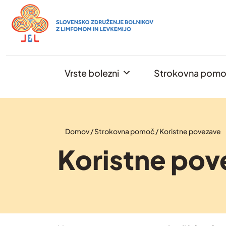
Skip
to
content
Vrste bolezni
Strokovna pom
Domov
/
Strokovna pomoč
/
Koristne povezave
Koristne pov