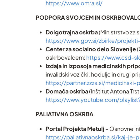
https://www.omra.si/
PODPORA SVOJCEM IN OSKRBOVAL
Dolgotrajna oskrba
(Ministrstvo za 
https://www.gov.si/zbirke/projekti
Center za socialno delo Slovenije
(
oskrbovalcem:
https://www.csd-slo
Izdaja in izposoja medicinskih pr
invalidski vozički, hodulje in drugi p
https://partner.zzzs.si/medicinsk
Domača oskrba
(Inštitut Antona Tr
https://www.youtube.com/playlist
PALIATIVNA OSKRBA
Portal Projekta Metulj
– Osnovne info
https://paliativnaoskrba.si/kaj-je-p