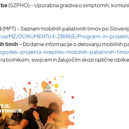
rbe
(SZPHO) – Uporabna gradiva o simptomih, komunika
i
(MPT) – Seznam mobilnih paliativnih timov po Sloven
trstva/MZ/DOKUMENTI/4-ZBIRKE/Programi-in-projekt
ih timih
– Dodatne informacije o delovanju mobilnih pal
dogodek-projekta-krepitev-mobilnih-paliativnih-tim
a bolnikom, svojcem in žalujočim skozi različne oblike