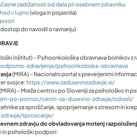
ačasne zadržanosti od dela pri osebnem zdravniku
hod v tujino
(vloga in pojasnila)
govori
 dostop do navodil o ravnanju)
DRAVJE
oški inštitut) – Psihoonkološka obravnava bolnikov z 
/podporno-zdravljenje/psihoonkoloska-obravnava
avja
(MIRA) – Nacionalni portal s preverjenimi informa
er svojce:
https://www.zadusevnozdravje.si/
(MIRA) – Mreža centrov po Sloveniji za psihološko in p
kam-po-pomoc/centri-za-dusevno-zdravje/odrasli/
 tehnike za sproščanje, spoprijemanje s stresom in kre
-zdravje/sproscanje/
ševnem zdravju do obvladovanja motenj razpoložen
i in psihološki podpori: