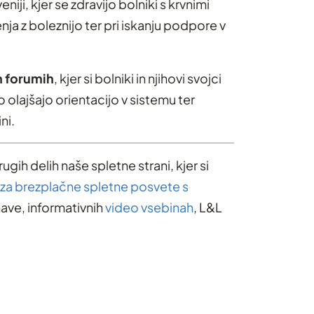
niji, kjer se zdravijo bolniki s krvnimi
enja z boleznijo ter pri iskanju podpore v
n forumih
, kjer si bolniki in njihovi svojci
olajšajo orientacijo v sistemu ter
ni.
ugih delih naše spletne strani, kjer si
 za brezplačne spletne posvete s
ave, informativnih
video vsebinah
, L&L