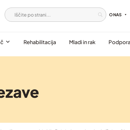
O NAS
oč
Rehabilitacija
Mladi in rak
Podpora 
ezave