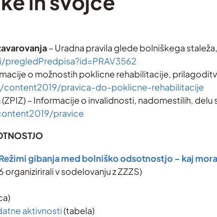
ke in svojce
zavarovanja
– Uradna pravila glede bolniškega staleža,
.si/pregledPredpisa?id=PRAV3562
rmacije o možnostih poklicne rehabilitacije, prilagodi
s/content2019/pravica-do-poklicne-rehabilitacije
a
(ZPIZ) – Informacije o invalidnosti, nadomestilih, delu
content2019/pravice
OTNOSTJO
ežimi gibanja med bolniško odsotnostjo – kaj mor
 organizirirali v sodelovanju z ZZZS)
ca)
datne aktivnosti
(tabela)