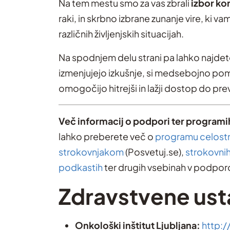
Na tem mestu smo za vas zbrali
izbor ko
raki, in skrbno izbrane zunanje vire, ki v
različnih življenjskih situacijah.
Na spodnjem delu strani pa lahko najdete
izmenjujejo izkušnje, si medsebojno poma
omogočijo hitrejši in lažji dostop do pre
Več informacij o podpori ter programih
lahko preberete več o
programu celostne
strokovnjakom
(Posvetuj.se),
strokovnih
podkastih
ter drugih vsebinah v podporo
Zdravstvene us
Onkološki inštitut Ljubljana:
http:/