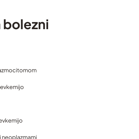
 bolezni
 plazmocitomom
levkemijo
levkemijo
mi neoplazmami