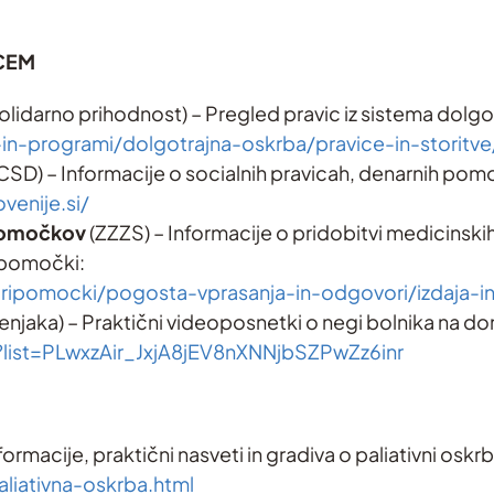
CEM
solidarno prihodnost) – Pregled pravic iz sistema dolg
-in-programi/dolgotrajna-oskrba/pravice-in-storitve
CSD) – Informacije o socialnih pravicah, denarnih pom
venije.si/
ipomočkov
(ZZZS) – Informacije o pridobitvi medicinski
ripomočki:
i-pripomocki/pogosta-vprasanja-in-odgovori/izdaja-
stenjaka) – Praktični videoposnetki o negi bolnika na 
?list=PLwxzAir_JxjA8jEV8nXNNjbSZPwZz6inr
rmacije, praktični nasveti in gradiva o paliativni oskrbi
aliativna-oskrba.html