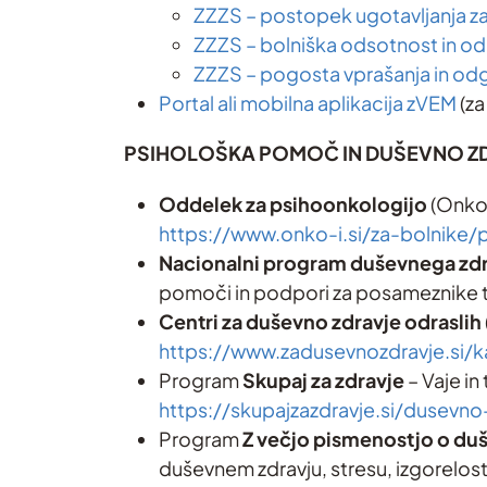
ZZZS – postopek ugotavljanja z
ZZZS – bolniška odsotnost in od
ZZZS – pogosta vprašanja in od
Portal ali mobilna aplikacija zVEM
(za
PSIHOLOŠKA POMOČ IN DUŠEVNO Z
Oddelek za psihoonkologijo
(Onkol
https://www.onko-i.si/za-bolnike
Nacionalni program duševnega zdr
pomoči in podpori za posameznike t
Centri za duševno zdravje odraslih
https://www.zadusevnozdravje.si/
Program
Skupaj za zdravje
– Vaje in
https://skupajzazdravje.si/dusevno
Program
Z večjo pismenostjo o du
duševnem zdravju, stresu, izgorelost