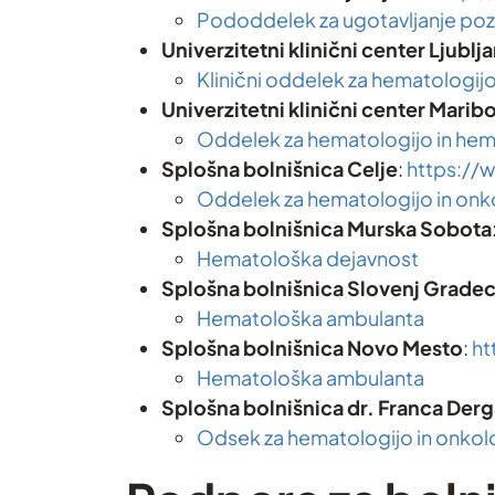
Pododdelek za ugotavljanje pozn
Univerzitetni klinični center Ljublj
Klinični oddelek za hematologij
Univerzitetni klinični center Maribo
Oddelek za hematologijo in he
Splošna bolnišnica Celje
:
https://w
Oddelek za hematologijo in onk
Splošna bolnišnica Murska Sobota
Hematološka dejavnost
Splošna bolnišnica Slovenj Grade
Hematološka ambulanta
Splošna bolnišnica Novo Mesto
:
ht
Hematološka ambulanta
Splošna bolnišnica dr. Franca Der
Odsek za hematologijo in onkol