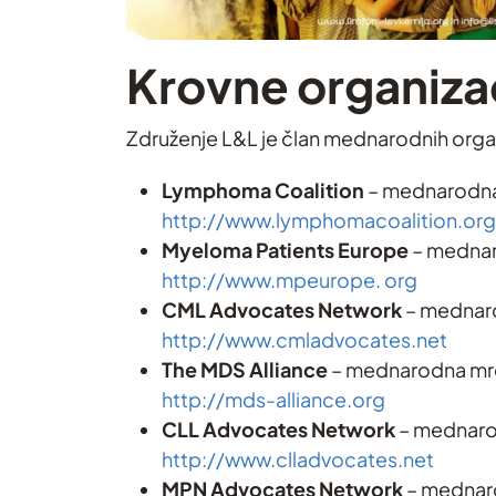
Krovne organizac
Združenje L&L je član mednarodnih organ
Lymphoma Coalition
– mednarodna 
http://www.lymphomacoalition.org
Myeloma Patients Europe
– mednar
http://www.mpeurope. org
CML Advocates Network
– mednaro
http://www.cmladvocates.net
The MDS Alliance
– mednarodna mre
http://mds-alliance.org
CLL Advocates Network
– mednarod
http://www.clladvocates.net
MPN Advocates Network
– mednaro