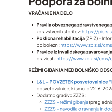
Podpora za bolni
VRAČANJE NA DELO
Pravila obveznega zdravstvenega 
zdravstvenih storitev:
https://pisrs
Poklicna rehabilitacija
(ZPIZ) – Info
po bolezni:
https://www.zpiz.si/cm
Pravice iz invalidskega zavarovanj
pravicah:
https://www.zpiz.si/cms/
REŽIMI GIBANJA
MED BOLNIŠKO ODS
L&L – POVZETEK posvetovalnice “R
posvetovalnice, ki smo jo 22. 6. 2026
Dodatno gradivo ZZZS:
ZZZS – režimi gibanja
(pregledni
ZZZS – navodila o ravnanju in do