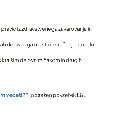
 pravic iz zdravstvenega zavarovanja in
tvah delovnega mesta in vračanju na delo
 s krajšim delovnim časom in drugih
am vedeti?”
(obsežen povzetek L&L