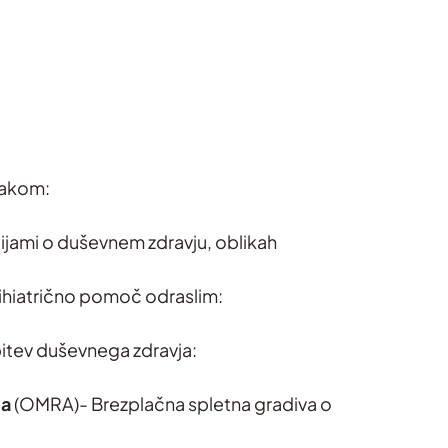
rakom:
cijami o duševnem zdravju, oblikah
sihiatrično pomoč odraslim:
pitev duševnega zdravja:
ja
(OMRA)- Brezplačna spletna gradiva o