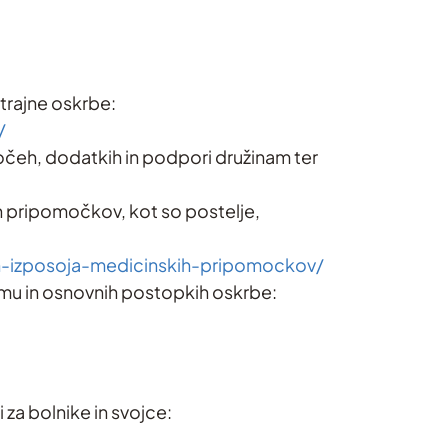
otrajne oskrbe:
/
očeh, dodatkih in podpori družinam ter
h pripomočkov, kot so postelje,
in-izposoja-medicinskih-pripomockov/
domu in osnovnih postopkih oskrbe:
 za bolnike in svojce: