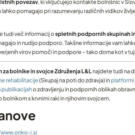
ristnih povezav
, ki vključujejo kontakte bolnišnic v Slove
am lahko pomagajo pri razumevanju različnih vidikov življ
 tudi več informacij o
spletnih podpornih skupinah i
gajo in nudijo podporo. Takšne informacije vam lahko 
verjenih virov pomoči in podpore – tako doma kot v tuji
 za bolnike in svojce Združenja L&L
najdete tudi na dr
 rehabilitacije
(Skupaj na poti do zdravja) in
platformi
 publikacijah
o zdravljenju in podpornih oblikah obravn
 bolnikom s krvnimi raki in njihovim svojcem.
tanove
/www.onko-i.si