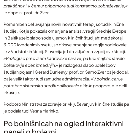
praktično ni, k čemur pripomore tudi konstantno izobraževanje,«
je dopolnil prof. dr. Zver.
Pomemben del uvajanja novih inovativnih terapij so tudi klinične
študije. Kot je pokazala omenjena analiza, v regiji Srednje Evrope
in Baltika zelo slabo sodelujemo v kliničnih študijah; med skoraj
3.000 izvedenimi v svetu, so države omenjene regije sodelovale
le v 6 odstotkih študij. Slovenija je bila vključena v zgolj dve študiji.
»Razlogi so predvsem kadrovske narave, pa tudi majhno število
bolnikov je eden izmed njih,«
je razloge za slabo udeležbo v
študijah pojasnil Gerard Dunleavy, prof. dr. Samo Zver pa je dodal,
da je velik faktor tudi zamudna administracija.
»V bolnišnicah je
potrebno sistemsko urediti oblikovanje ekip in podpore,«
je delil
izkušnje.
Podporo Ministrstva za zdravje pri vključevanju v klinične študije pa
je podala tudi Vesna Marinko.
Po bolnišnicah na ogled interaktivni
paneli o bolezni