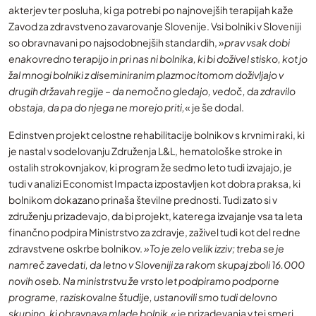
akterjev ter posluha, ki ga potrebi po najnovejših terapijah kaže
Zavod za zdravstveno zavarovanje Slovenije. Vsi bolniki v Sloveniji
so obravnavani po najsodobnejših standardih, »
prav vsak dobi
enakovredno terapijo in pri nas ni bolnika, ki bi doživel stisko, kot jo
žal mnogi bolniki z diseminiranim plazmocitomom doživljajo v
drugih državah regije – da nemočno gledajo, vedoč, da zdravilo
obstaja, da pa do njega ne morejo priti,
« je še dodal.
Edinstven projekt celostne rehabilitacije bolnikov s krvnimi raki, ki
je nastal v sodelovanju Združenja L&L, hematološke stroke in
ostalih strokovnjakov, ki program že sedmo leto tudi izvajajo, je
tudi v analizi Economist Impacta izpostavljen kot dobra praksa, ki
bolnikom dokazano prinaša številne prednosti. Tudi zato si v
združenju prizadevajo, da bi projekt, katerega izvajanje vsa ta leta
finančno podpira Ministrstvo za zdravje, zaživel tudi kot del redne
zdravstvene oskrbe bolnikov.
»To je zelo velik izziv; treba se je
namreč zavedati, da letno v Sloveniji za rakom skupaj zboli 16.000
novih oseb. Na ministrstvu že vrsto let podpiramo podporne
programe, raziskovalne študije, ustanovili smo tudi delovno
skupino, ki obravnava mlade bolnik,«
je prizadevanja v tej smeri