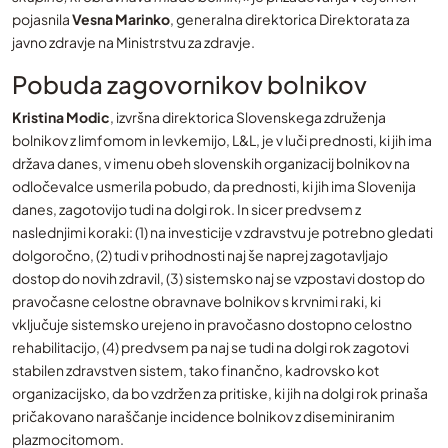
pojasnila
Vesna Marinko
, generalna direktorica Direktorata za
javno zdravje na Ministrstvu za zdravje.
Pobuda zagovornikov bolnikov
Kristina Modic
, izvršna direktorica Slovenskega združenja
bolnikov z limfomom in levkemijo, L&L, je v luči prednosti, ki jih ima
država danes, v imenu obeh slovenskih organizacij bolnikov na
odločevalce usmerila pobudo, da prednosti, ki jih ima Slovenija
danes, zagotovijo tudi na dolgi rok. In sicer predvsem z
naslednjimi koraki: (1) na investicije v zdravstvu je potrebno gledati
dolgoročno, (2) tudi v prihodnosti naj še naprej zagotavljajo
dostop do novih zdravil, (3) sistemsko naj se vzpostavi dostop do
pravočasne celostne obravnave bolnikov s krvnimi raki, ki
vključuje sistemsko urejeno in pravočasno dostopno celostno
rehabilitacijo, (4) predvsem pa naj se tudi na dolgi rok zagotovi
stabilen zdravstven sistem, tako finančno, kadrovsko kot
organizacijsko, da bo vzdržen za pritiske, ki jih na dolgi rok prinaša
pričakovano naraščanje incidence bolnikov z diseminiranim
plazmocitomom.