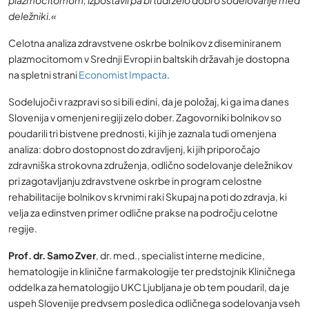
plazmocitomom, izpostavil pa bi tudi zelo dobro sodelovanje med
deležniki.«
Celotna analiza zdravstvene oskrbe bolnikov z diseminiranem
plazmocitomom v Srednji Evropi in baltskih državah je dostopna
na spletni strani
Economist Impacta
.
Sodelujoči v razpravi so si bili edini, da je položaj, ki ga ima danes
Slovenija v omenjeni regiji zelo dober. Zagovorniki bolnikov so
poudarili tri bistvene prednosti, ki jih je zaznala tudi omenjena
analiza: dobro dostopnost do zdravljenj, ki jih priporočajo
zdravniška strokovna združenja, odlično sodelovanje deležnikov
pri zagotavljanju zdravstvene oskrbe in program celostne
rehabilitacije bolnikov s krvnimi raki Skupaj na poti do zdravja, ki
velja za edinstven primer odlične prakse na področju celotne
regije.
Prof. dr. Samo Zver
, dr. med., specialist interne medicine,
hematologije in klinične farmakologije ter predstojnik Kliničnega
oddelka za hematologijo UKC Ljubljana je ob tem poudaril, da je
uspeh Slovenije predvsem posledica odličnega sodelovanja vseh