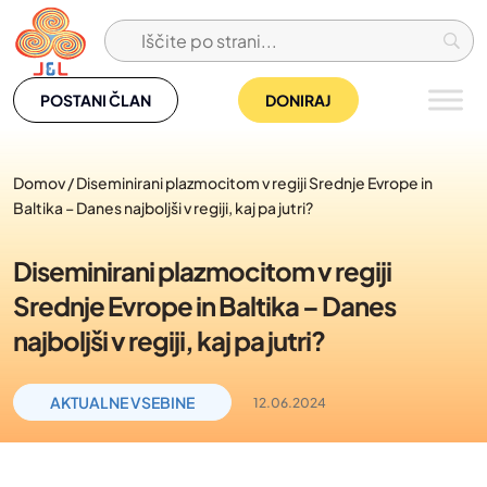
Skip
to
content
POSTANI ČLAN
DONIRAJ
Domov
/
Diseminirani plazmocitom v regiji Srednje Evrope in
Baltika – Danes najboljši v regiji, kaj pa jutri?
Diseminirani plazmocitom v regiji
Srednje Evrope in Baltika – Danes
najboljši v regiji, kaj pa jutri?
AKTUALNE VSEBINE
12.06.2024