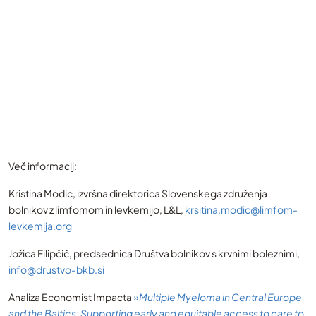
Več informacij:
Kristina Modic, izvršna direktorica Slovenskega združenja
bolnikov z limfomom in levkemijo, L&L,
krsitina.modic@limfom-
levkemija.org
Jožica Filipčič, predsednica Društva bolnikov s krvnimi boleznimi,
info@drustvo-bkb.si
Analiza Economist Impacta
»Multiple Myeloma in Central Europe
and the Baltics: Supporting early and equitable access to care to