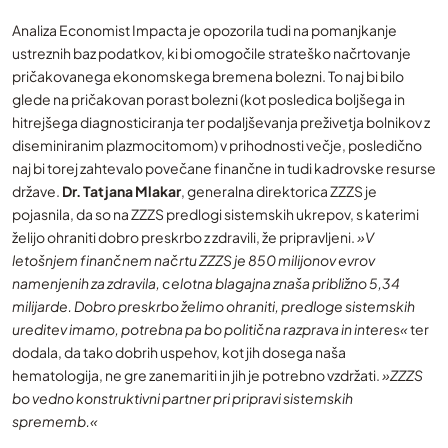
Analiza Economist Impacta je opozorila tudi na pomanjkanje
ustreznih baz podatkov, ki bi omogočile strateško načrtovanje
pričakovanega ekonomskega bremena bolezni. To naj bi bilo
glede na pričakovan porast bolezni (kot posledica boljšega in
hitrejšega diagnosticiranja ter podaljševanja preživetja bolnikov z
diseminiranim plazmocitomom) v prihodnosti večje, posledično
naj bi torej zahtevalo povečane finančne in tudi kadrovske resurse
države.
Dr. Tatjana Mlakar
, generalna direktorica ZZZS je
pojasnila, da so na ZZZS predlogi sistemskih ukrepov, s katerimi
želijo ohraniti dobro preskrbo z zdravili, že pripravljeni.
»V
letošnjem finančnem načrtu ZZZS je 850 milijonov evrov
namenjenih za zdravila, celotna blagajna znaša približno 5,34
milijarde. Dobro preskrbo želimo ohraniti, predloge sistemskih
ureditev imamo, potrebna pa bo politična razprava in interes«
ter
dodala, da tako dobrih uspehov, kot jih dosega naša
hematologija, ne gre zanemariti in jih je potrebno vzdržati.
»ZZZS
bo vedno konstruktivni partner pri pripravi sistemskih
sprememb.«