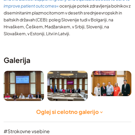
improve patient outcomes
«
ocenjuje potek zdravljenja bolnikov z
diseminitanim plazmocitomom v desetih srednjeevropskih in
baltskih državah (CEB): poleg Slovenije tudi v Bolgariji, na
Hrvaškem, Češkem, Madžarskem, v Srbiji, Sloveniji, na
Slovaškem, v Estoniji, Litvi in Latviji.
Galerija
Oglej si celotno galerijo
#Strokovne vsebine