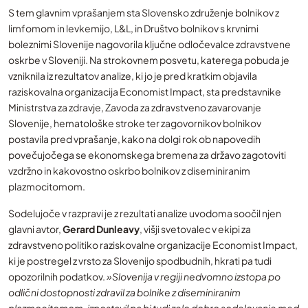
S tem glavnim vprašanjem sta Slovensko združenje bolnikov z
limfomom in levkemijo, L&L, in Društvo bolnikov s krvnimi
boleznimi Slovenije nagovorila ključne odločevalce zdravstvene
oskrbe v Sloveniji. Na strokovnem posvetu, katerega pobuda je
vzniknila iz rezultatov analize, ki jo je pred kratkim objavila
raziskovalna organizacija Economist Impact, sta predstavnike
Ministrstva za zdravje, Zavoda za zdravstveno zavarovanje
Slovenije, hematološke stroke ter zagovornikov bolnikov
postavila pred vprašanje, kako na dolgi rok ob napovedih
povečujočega se ekonomskega bremena za državo zagotoviti
vzdržno in kakovostno oskrbo bolnikov z diseminiranim
plazmocitomom.
Sodelujoče v razpravi je z rezultati analize uvodoma soočil njen
glavni avtor,
Gerard Dunleavy
, višji svetovalec v ekipi za
zdravstveno politiko raziskovalne organizacije Economist Impact,
ki je postregel z vrsto za Slovenijo spodbudnih, hkrati pa tudi
opozorilnih podatkov.
»Slovenija v regiji nedvomno izstopa po
odlični dostopnosti zdravil za bolnike z diseminiranim