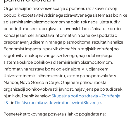
Organizaciji bolnikov osveščanje o pomenu raziskave in svoji
pobudi k vzpostavitvi vzdržnega zdravstvenega sistema za bolnike
z diseminiranim plazmocitomom na dolgi rok nadaljujeta tudi v
prihodnjih mesecih: po glavnih slovenskih bolnišnicah se bo do
konca jeseni selila razstava informativnih panelov s podatki o
prepoznavanju diseminiranega plazmocitoma, rezultatih analize
Economist Impacta in pozivih domačih in regijskih združenj po
zagotovitvi enakopravnega, vzdržnega, najsodobnejšega
sistema oskrbe bolnikov z diseminiranim plazmocitomom.
Informativna razstava bo na ogled najprej v ljubljanskem
Univerzitetnem kliničnem centru, za tem pa bo potovala še v
Maribor, Novo Gorico in Celje. O njenem prihodu bosta
organizaciji bolnikov obvestili javnost, najavljena pa bo tudi prek
njunih družbenih kanalov:
Skupaj na poti do zdravja – Združenje
L&L
in
Društvo bolnikov s krvnimi boleznimi Slovenije
.
Posnetek strokovnega posveta si lahko pogledate na: