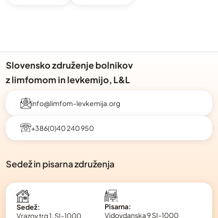
Slovensko združenje bolnikov
z limfomom in levkemijo, L&L
info@limfom-levkemija.org
+386(0)40 240 950
Sedež in pisarna združenja
Pisarna:
Sedež:
Vidovdanska 9 SI-1000
Vrazov trg 1, SI-1000