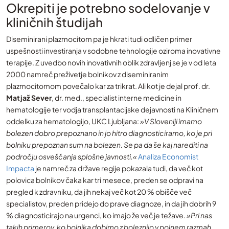
Okrepiti je potrebno sodelovanje v
kliničnih študijah
Diseminirani plazmocitom pa je hkrati tudi odličen primer
uspešnosti investiranja v sodobne tehnologije oziroma inovativne
terapije. Z uvedbo novih inovativnih oblik zdravljenj se je v od leta
2000 namreč preživetje bolnikov z diseminiranim
plazmocitomom povečalo kar za trikrat. Ali kot je dejal prof. dr.
Matjaž Sever
, dr. med., specialist interne medicine in
hematologije ter vodja transplantacijske dejavnosti na Kliničnem
oddelku za hematologijo, UKC Ljubljana:
»V Sloveniji imamo
bolezen dobro prepoznano in jo hitro diagnosticiramo, ko je pri
bolniku prepoznan sum na bolezen. Se pa da še kaj narediti na
področju osveščanja splošne javnosti.«
Analiza Economist
Impacta
je namreč za države regije pokazala tudi, da več kot
polovica bolnikov čaka kar tri mesece, preden se odpravi na
pregled k zdravniku, da jih nekaj več kot 20 % obišče več
specialistov, preden pridejo do prave diagnoze, in da jih dobrih 9
% diagnosticirajo na urgenci, ko imajo že več je težave.
»Pri nas
takih primerov, ko bolnika dobimo z boleznijo v polnem razmah,