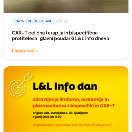
NAJNOVEJŠE OBJAVE
3. 6. 26.
CAR-T celična terapija in bispecifična
protitelesa: glavni poudarki L&L Info dneva
Preberi več