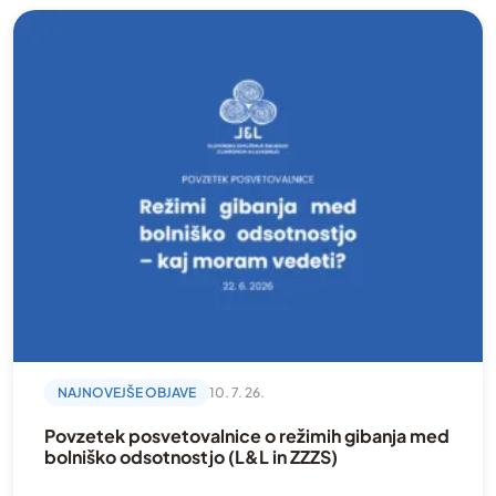
Dobrodelna akcija
dogodki
Donacija
Fizioterapija
Gibanje
Hodgkinov limfom
Kampanija
Kronična limfocitna levkemija
Kronična mieloična levkemija
Mednarodno
NAJNOVEJŠE OBJAVE
10. 7. 26.
Mielodisplastični sindrom
Povzetek posvetovalnice o režimih gibanja med
Mieloproliferativne novotvorbe
bolniško odsotnostjo (L&L in ZZZS)
Mladi in krvni rak