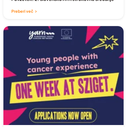
Svojci
Preberi več
Video
Vračanje na delo
Vse bolezni
Zagovorništvo
zapestnice
Zdravljenje in rehabilitacija