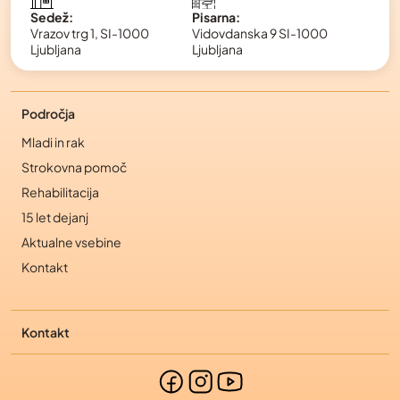
Pisarna:
Sedež:
Vidovdanska 9 SI-1000
Vrazov trg 1, SI-1000
Ljubljana
Ljubljana
Področja
Mladi in rak
Strokovna pomoč
Rehabilitacija
15 let dejanj
Aktualne vsebine
Kontakt
Kontakt