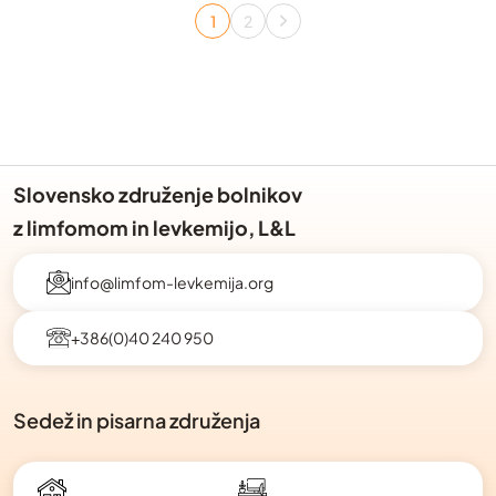
prispevkov
1
2
Page
Page
Slovensko združenje bolnikov
z limfomom in levkemijo, L&L
info@limfom-levkemija.org
+386(0)40 240 950
Sedež in pisarna združenja