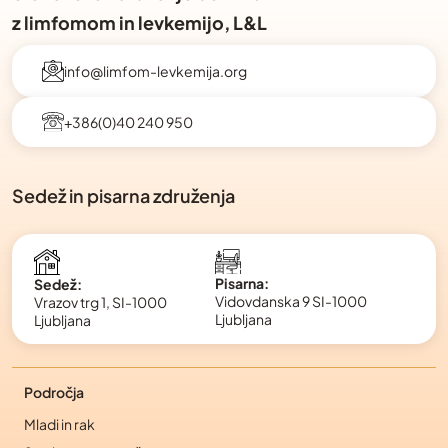
z limfomom in levkemijo, L&L
info@limfom-levkemija.org
+386(0)40 240 950
Sedež in pisarna združenja
Pisarna:
Sedež:
Vidovdanska 9 SI-1000
Vrazov trg 1, SI-1000
Ljubljana
Ljubljana
Področja
Mladi in rak