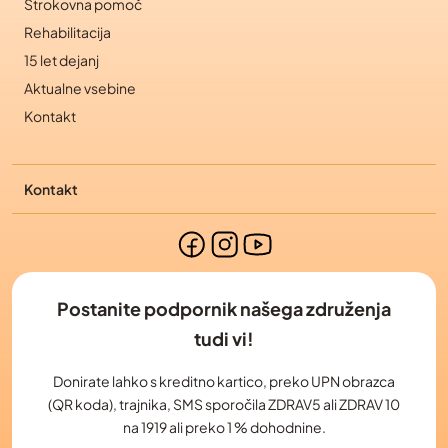
Strokovna pomoč
Rehabilitacija
15 let dejanj
Aktualne vsebine
Kontakt
Kontakt
Postanite podpornik našega združenja
tudi vi!
Donirate lahko s kreditno kartico, preko UPN obrazca
(QR koda), trajnika, SMS sporočila ZDRAV5 ali ZDRAV 10
na 1919 ali preko 1 % dohodnine.