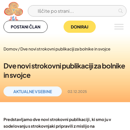
Skip
to
content
POSTANI ČLAN
DONIRAJ
Domov
/
Dve novi strokovni publikaciji za bolnike in svojce
Dve novi strokovni publikaciji za bolnike
in svojce
AKTUALNE VSEBINE
02.12.2025
Predstavljamo dve novi strokovni publikaciji, ki smo ju v
sodelovanju s strokovnjaki pripravili z mislijo na