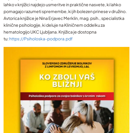
lahko v knjižici najdejo usmeritve in praktične nasvete, ki lahko
pomagajo razumeti spremembe, ki jih bolezen prinese v družino.
Avtorica knjižice je Nina Erjavec Merklin, mag. psih., specialistka
klinične psihologije, ki deluje na Kliničnem oddelku za
hematologijo UKC Ljubljana. Knjižica je dostopna
tu:
https://Psiholoska-podpora.pdf