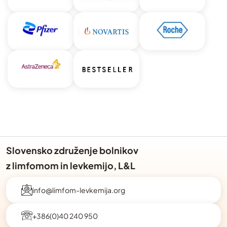
Slovensko združenje bolnikov
z limfomom in levkemijo, L&L
info@limfom-levkemija.org
+386(0)40 240 950