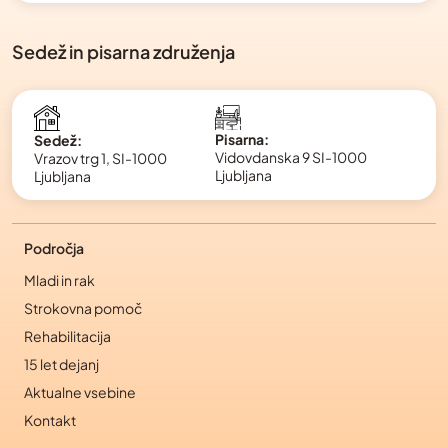
Sedež in pisarna združenja
Pisarna:
Sedež:
Vidovdanska 9 SI-1000
Vrazov trg 1, SI-1000
Ljubljana
Ljubljana
Področja
Mladi in rak
Strokovna pomoč
Rehabilitacija
15 let dejanj
Aktualne vsebine
Kontakt