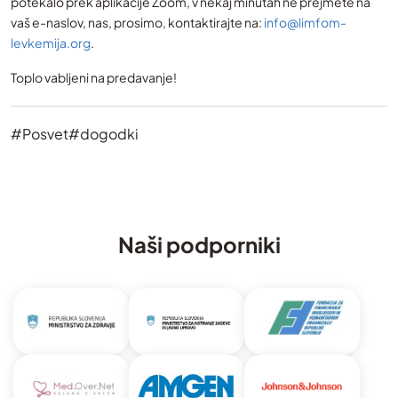
potekalo prek aplikacije Zoom, v nekaj minutah ne prejmete na
vaš e-naslov, nas, prosimo, kontaktirajte na:
info@limfom-
levkemija.org
.
Toplo vabljeni na predavanje!
#Posvet
#dogodki
Naši podporniki