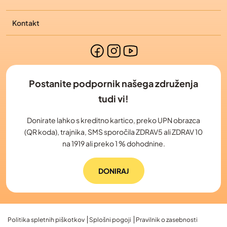
Kontakt
Postanite podpornik našega združenja
tudi vi!
Donirate lahko s kreditno kartico, preko UPN obrazca
(QR koda), trajnika, SMS sporočila ZDRAV5 ali ZDRAV 10
na 1919 ali preko 1 % dohodnine.
DONIRAJ
Politika spletnih piškotkov
Splošni pogoji
Pravilnik o zasebnosti