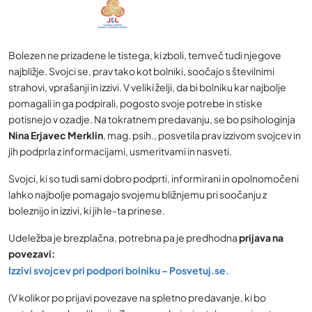
Bolezen ne prizadene le tistega, ki zboli, temveč tudi njegove
najbližje. Svojci se, prav tako kot bolniki, soočajo s številnimi
strahovi, vprašanji in izzivi. V veliki želji, da bi bolniku kar najbolje
pomagali in ga podpirali, pogosto svoje potrebe in stiske
potisnejo v ozadje. Na tokratnem predavanju, se bo psihologinja
Nina Erjavec Merklin
, mag. psih., posvetila prav izzivom svojcev in
jih podprla z informacijami, usmeritvami in nasveti.
Svojci, ki so tudi sami dobro podprti, informirani in opolnomočeni
lahko najbolje pomagajo svojemu bližnjemu pri soočanju z
boleznijo in izzivi, ki jih le-ta prinese.
Udeležba je brezplačna, potrebna pa je predhodna
prijava na
povezavi:
Izzivi svojcev pri podpori bolniku – Posvetuj.se.
(V kolikor po prijavi povezave na spletno predavanje, ki bo