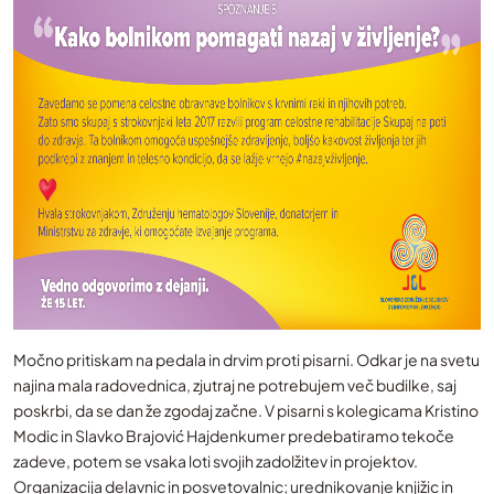
Močno pritiskam na pedala in drvim proti pisarni. Odkar je na svetu
najina mala radovednica, zjutraj ne potrebujem več budilke, saj
poskrbi, da se dan že zgodaj začne. V pisarni s kolegicama Kristino
Modic in Slavko Brajović Hajdenkumer predebatiramo tekoče
zadeve, potem se vsaka loti svojih zadolžitev in projektov.
Organizacija delavnic in posvetovalnic; urednikovanje knjižic in