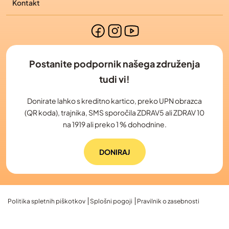
Kontakt
Postanite podpornik našega združenja
tudi vi!
Donirate lahko s kreditno kartico, preko UPN obrazca
(QR koda), trajnika, SMS sporočila ZDRAV5 ali ZDRAV 10
na 1919 ali preko 1 % dohodnine.
DONIRAJ
Politika spletnih piškotkov
Splošni pogoji
Pravilnik o zasebnosti
2026 © Slovensko združenje bolnikov z limfomom in levkemijo, L&L | Vse
pravice pridržane. | Izdelava spletnih strani Spletnik.si