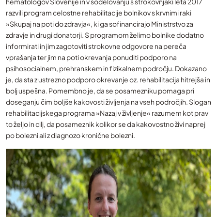
hematologov Slovenije in v sodelovanju s strokovnjaki leta 2017
razvili program celostne rehabilitacije bolnikov s krvnimi raki
»Skupaj na poti do zdravja«, ki ga sofinancirajo Ministrstvo za
zdravje in drugi donatorji. S programom želimo bolnike dodatno
informirati in jim zagotoviti strokovne odgovore na pereča
vprašanja ter jim na poti okrevanja ponuditi podporo na
psihosocialnem, prehranskem in fizikalnem področju. Dokazano
je, da sta z ustrezno podporo okrevanje oz. rehabilitacija hitrejša in
bolj uspešna. Pomembno je, da se posamezniku pomaga pri
doseganju čim boljše kakovosti življenja na vseh področjih. Slogan
rehabilitacijskega programa »Nazaj v življenje« razumem kot prav
to željo in cilj, da posameznik kolikor se da kakovostno živi naprej
po bolezni ali z diagnozo kronične bolezni.