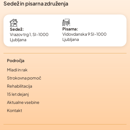
Sedež in pisarna združenja
Pisarna:
Sedež:
Vidovdanska 9 SI-1000
Vrazov trg 1, SI-1000
Ljubljana
Ljubljana
Področja
Mladi in rak
Strokovna pomoč
Rehabilitacija
15 let dejanj
Aktualne vsebine
Kontakt