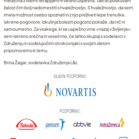
medicina z vsemi terapijami ni vedno uspešna. Takrat poskušam
žalost čim bolj nadomestiti s hvaležnostjo. S hvaležnostjo, da sem
imela možnost osebo spoznati in z njo preživeti lepe trenutke,
iskrene pogovore. Izkušnja bolezni pogosto pokaže, da nič ni
samoumevno. Za vsakega, ki se uspešno vrne »nazaj v življenje«
sem iskreno srečna in veseli me, če lahko skupaj s sodelavci v
Združenju in sodelujočimi strokovnjaki s svojim delom
pripomoremo k temu.
Brina Žagar, sodelavka Združenja L&L