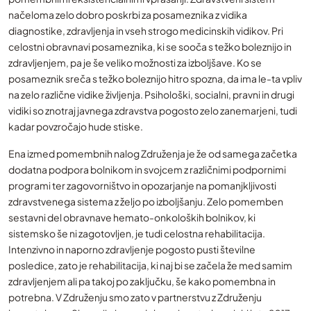
načeloma zelo dobro poskrbi za posameznika z vidika
diagnostike, zdravljenja in vseh strogo medicinskih vidikov. Pri
celostni obravnavi posameznika, ki se sooča s težko boleznijo in
zdravljenjem, pa je še veliko možnosti za izboljšave. Ko se
posameznik sreča s težko boleznijo hitro spozna, da ima le-ta vpliv
na zelo različne vidike življenja. Psihološki, socialni, pravni in drugi
vidiki so znotraj javnega zdravstva pogosto zelo zanemarjeni, tudi
kadar povzročajo hude stiske.
Ena izmed pomembnih nalog Združenja je že od samega začetka
dodatna podpora bolnikom in svojcem z različnimi podpornimi
programi ter zagovorništvo in opozarjanje na pomanjkljivosti
zdravstvenega sistema z željo po izboljšanju. Zelo pomemben
sestavni del obravnave hemato-onkoloških bolnikov, ki
sistemsko še ni zagotovljen, je tudi celostna rehabilitacija.
Intenzivno in naporno zdravljenje pogosto pusti številne
posledice, zato je rehabilitacija, ki naj bi se začela že med samim
zdravljenjem ali pa takoj po zaključku, še kako pomembna in
potrebna. V Združenju smo zato v partnerstvu z Združenju