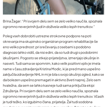
Brina Žagar:
“Pri svojem delu sem se zelo veliko naučila, spoznala
ogromno neverjetnih ljudi in doživela veliko lepih trenutkov.”
Poleg vseh dobrobiti ustrezne strokovne podpore na poti
okrevanja ima skupinsko organiziran program rehabilitacije še
eno veliko prednost: pri srečevanju z osebami s podobno
diagnozo lahko vidiš, da nisi edini, da so tudi drugi s podobnimi
izkušnjami. Pogosto se stkejo prijateljstva, izmenjajo izkušnje in
nasveti. Tudi sama se spomnim, kako velik pozitivni vpliv je imela
name v času zdravljenja Kristina Modic, ki je pred mano uspešno
zaključila zdravljenje NHL in mi je bila s svojo izkušnjo zgled, kako se
da bolezen uspešno premagati in aktivno živeti naprej. Zelo sem
hvaležna, da sem se lahko kasneje tudi sama priključila ekipi
Združenja. Pri svojem delu sem se zelo veliko naučila, spoznala
ogromno neverjetnih ljudi in doživela veliko lepih trenutkov. Včasih
je tudi težko, ko izgubimo člana, prijatelja. Žal tudi sodobna