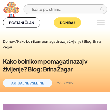
Skip
to
content
POSTANI ČLAN
DONIRAJ
Domov
/
Kako bolnikom pomagati nazaj v življenje? Blog: Brina
Žagar
Kako bolnikom pomagati nazaj v
življenje? Blog: Brina Žagar
AKTUALNE VSEBINE
27.07.2022