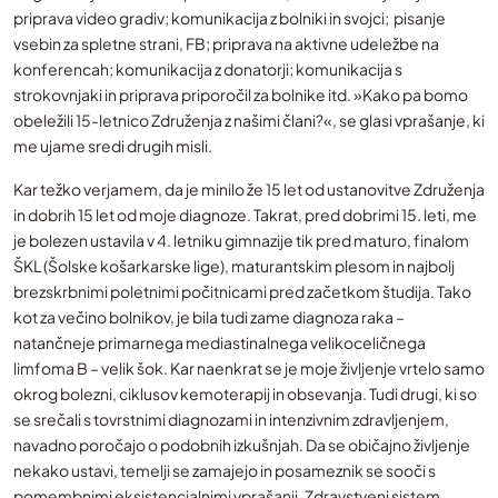
priprava video gradiv; komunikacija z bolniki in svojci; pisanje
vsebin za spletne strani, FB; priprava na aktivne udeležbe na
konferencah; komunikacija z donatorji; komunikacija s
strokovnjaki in priprava priporočil za bolnike itd. »Kako pa bomo
obeležili 15-letnico Združenja z našimi člani?«, se glasi vprašanje, ki
me ujame sredi drugih misli.
Kar težko verjamem, da je minilo že 15 let od ustanovitve Združenja
in dobrih 15 let od moje diagnoze. Takrat, pred dobrimi 15. leti, me
je bolezen ustavila v 4. letniku gimnazije tik pred maturo, finalom
ŠKL (Šolske košarkarske lige), maturantskim plesom in najbolj
brezskrbnimi poletnimi počitnicami pred začetkom študija. Tako
kot za večino bolnikov, je bila tudi zame diagnoza raka –
natančneje primarnega mediastinalnega velikoceličnega
limfoma B – velik šok. Kar naenkrat se je moje življenje vrtelo samo
okrog bolezni, ciklusov kemoterapij in obsevanja. Tudi drugi, ki so
se srečali s tovrstnimi diagnozami in intenzivnim zdravljenjem,
navadno poročajo o podobnih izkušnjah. Da se običajno življenje
nekako ustavi, temelji se zamajejo in posameznik se sooči s
pomembnimi eksistencialnimi vprašanji. Zdravstveni sistem