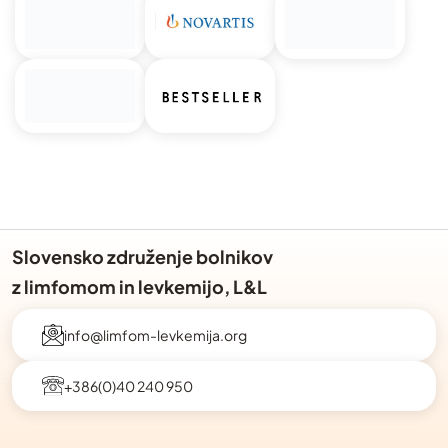
Slovensko združenje bolnikov
z limfomom in levkemijo, L&L
info@limfom-levkemija.org
+386(0)40 240 950