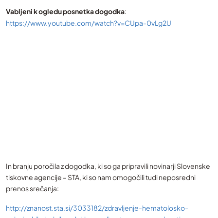
Vabljeni k ogledu posnetka dogodka
:
https://www.youtube.com/watch?v=CUpa-0vLg2U
In branju poročila z dogodka, ki so ga pripravili novinarji Slovenske
tiskovne agencije – STA, ki so nam omogočili tudi neposredni
prenos srečanja:
http://znanost.sta.si/3033182/zdravljenje-hematolosko-