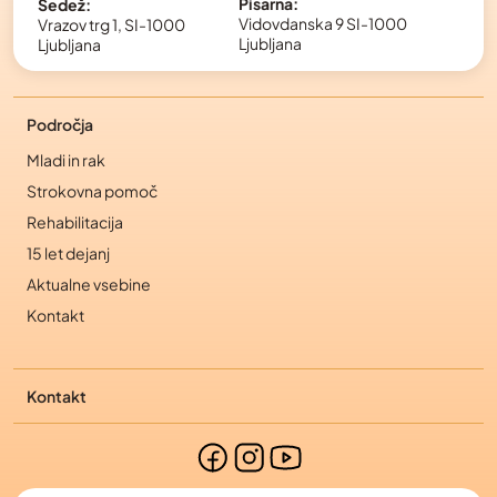
Pisarna:
Sedež:
Vidovdanska 9 SI-1000
Vrazov trg 1, SI-1000
Ljubljana
Ljubljana
Področja
Mladi in rak
Strokovna pomoč
Rehabilitacija
15 let dejanj
Aktualne vsebine
Kontakt
Kontakt