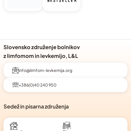
Slovensko združenje bolnikov
z limfomom in levkemijo, L&L
info@limfom-levkemija.org
+386(0)40 240 950
Sedež in pisarna združenja