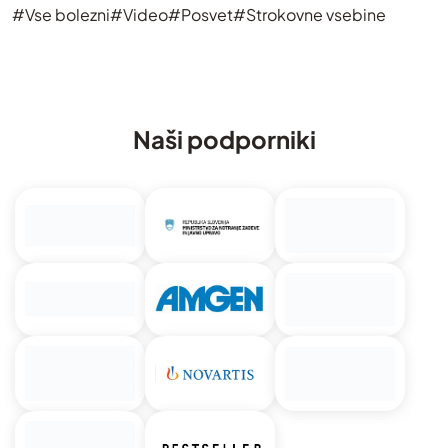
#Vse bolezni
#Video
#Posvet
#Strokovne vsebine
Naši podporniki