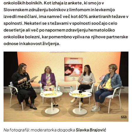
onkoloških bolnikih. Kot izhaja iz ankete, ki smo jo v
Slovenskem združenju bolnikov z limfomom in levkemijo
izvedli med člani, ima namreč več kot 60% anketiranih težave v
spolnosti. Nekateri se s težavami v spolnosti soočajo celo
desetletje ali več po napornem zdravljenju hematološko
onkološke bolezni, kar pomembno vpliva na njihove partnerske
odnose in kakovost življenja.
Na fotografiji: moderatorka dogodka
Slavka Brajović