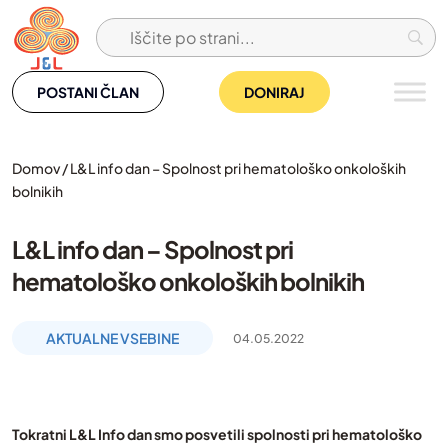
Skip
to
content
POSTANI ČLAN
DONIRAJ
Domov
/
L&L info dan – Spolnost pri hematološko onkoloških
bolnikih
L&L info dan – Spolnost pri
hematološko onkoloških bolnikih
AKTUALNE VSEBINE
04.05.2022
Tokratni L&L Info dan smo posvetili spolnosti pri hematološko