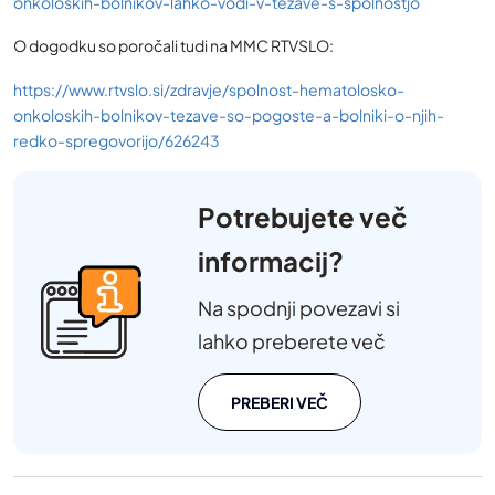
onkoloskih-bolnikov-lahko-vodi-v-tezave-s-spolnostjo
O dogodku so poročali tudi na MMC RTVSLO:
https://www.rtvslo.si/zdravje/spolnost-hematolosko-
onkoloskih-bolnikov-tezave-so-pogoste-a-bolniki-o-njih-
redko-spregovorijo/626243
Potrebujete več
informacij?
Na spodnji povezavi si
lahko preberete več
PREBERI VEČ