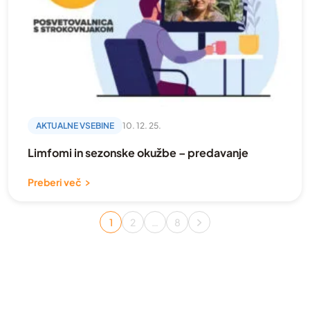
AKTUALNE VSEBINE
10. 12. 25.
Limfomi in sezonske okužbe – predavanje
Preberi več
Številčenje
prispevkov
1
2
…
8
Page
Page
Page