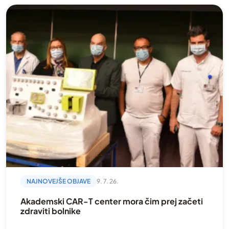
Dobrodelna akcija
dogodki
Donacija
Fizioterapija
Gibanje
Hodgkinov limfom
Kampanija
Kronična limfocitna levkemija
Kronična mieloična levkemija
Mednarodno
NAJNOVEJŠE OBJAVE
9. 7. 26.
Mielodisplastični sindrom
Akademski CAR-T center mora čim prej začeti
Mieloproliferativne novotvorbe
zdraviti bolnike
Mladi in krvni rak