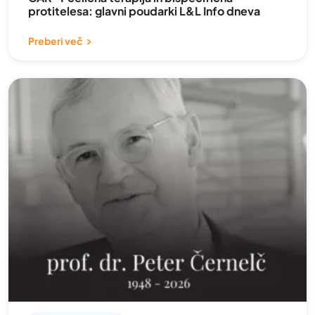
protitelesa: glavni poudarki L&L Info dneva
Svojci
Preberi več
Video
Vračanje na delo
Vse bolezni
Zagovorništvo
zapestnice
Zdravljenje in rehabilitacija