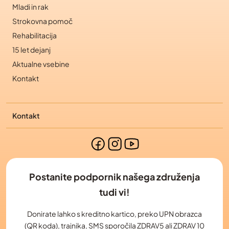
Mladi in rak
Strokovna pomoč
Rehabilitacija
15 let dejanj
Aktualne vsebine
Kontakt
Kontakt
Postanite podpornik našega združenja
tudi vi!
Donirate lahko s kreditno kartico, preko UPN obrazca
(QR koda), trajnika, SMS sporočila ZDRAV5 ali ZDRAV 10