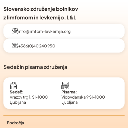
Slovensko združenje bolnikov
z limfomom in levkemijo, L&L
info@limfom-levkemija.org
+386(0)40 240 950
Sedež in pisarna združenja
Pisarna:
Sedež:
Vidovdanska 9 SI-1000
Vrazov trg 1, SI-1000
Ljubljana
Ljubljana
Področja