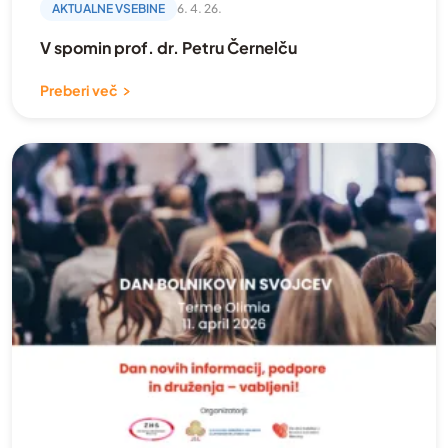
AKTUALNE VSEBINE
6. 4. 26.
V spomin prof. dr. Petru Černelču
Preberi več