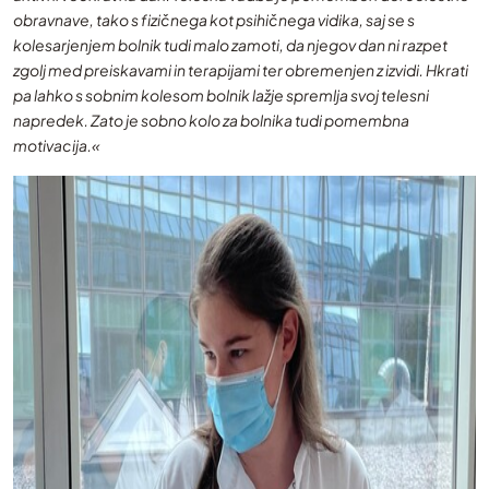
obravnave, tako s fizičnega kot psihičnega vidika, saj se s
kolesarjenjem bolnik tudi malo zamoti, da njegov dan ni razpet
zgolj med preiskavami in terapijami ter obremenjen z izvidi. Hkrati
pa lahko s sobnim kolesom bolnik lažje spremlja svoj telesni
napredek. Zato je sobno kolo za bolnika tudi pomembna
motivacija.«