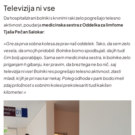
Televizija ni vse
Da hospitalizirani bolniki s krvnimi raki zelo pogrešajo telesno
aktivnost, poudarja
medicinska sestra z Oddelka za limfome
Tjaša Pečan Salokar
:
»Gre za prva sobna kolesa za prav naš oddelek. Tako, da sem zelo
vesela, da smo jih pridobili. Bolnike bomo spodbujali, da jih tudi
čim bolj uporabljajo. Sama sem medicinska sestra, ki bolnike zelo
priganjam h gibanju, ker pravim, da brez tega ne bo nič, saj
televizija ni vse! Bolniki res pogrešajo telesno aktivnost, zlasti
mladi, ki jih je pri nas kar nekaj. Poleg odhoda v park bodo imeli
zdaj priložnost s sobnimi kolesi prekolesariti tudi kakšen
kilometer.«