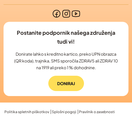
Postanite podpornik našega združenja
tudi vi!
Donirate lahko s kreditno kartico, preko UPN obrazca
(QR koda), trajnika, SMS sporočila ZDRAV5 ali ZDRAV 10
na 1919 ali preko 1 % dohodnine.
DONIRAJ
Politika spletnih piškotkov
Splošni pogoji
Pravilnik o zasebnosti
2026 © Slovensko združenje bolnikov z limfomom in levkemijo, L&L | Vse
pravice pridržane. | Izdelava spletnih strani Spletnik.si