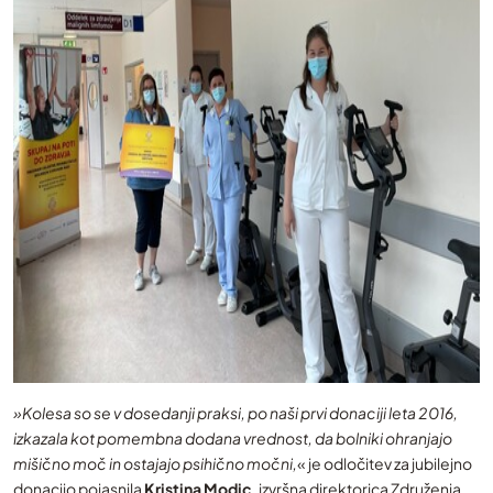
»Kolesa so se v dosedanji praksi, po naši prvi donaciji leta 2016,
izkazala kot pomembna dodana vrednost, da bolniki ohranjajo
mišično moč in ostajajo psihično močni,
« je odločitev za jubilejno
donacijo pojasnila
Kristina Modic
, izvršna direktorica Združenja