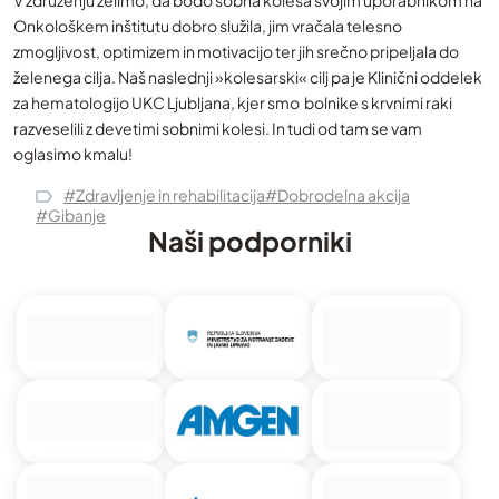
V združenju želimo, da bodo sobna kolesa svojim uporabnikom na
Onkološkem inštitutu dobro služila, jim vračala telesno
zmogljivost, optimizem in motivacijo ter jih srečno pripeljala do
želenega cilja. Naš naslednji »kolesarski« cilj pa je Klinični oddelek
za hematologijo UKC Ljubljana, kjer smo bolnike s krvnimi raki
razveselili z devetimi sobnimi kolesi. In tudi od tam se vam
oglasimo kmalu!
#Zdravljenje in rehabilitacija
#Dobrodelna akcija
#Gibanje
Naši podporniki