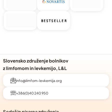
Slovensko združenje bolnikov
z limfomom in levkemijo, L&L
info@limfom-levkemija.org
+386(0)40 240 950
Sedež in pisarna združenja