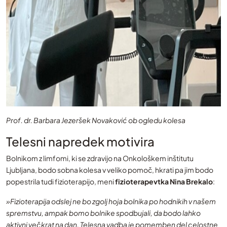
Prof. dr. Barbara Jezeršek Novaković ob ogledu kolesa
Telesni napredek motivira
Bolnikom z limfomi, ki se zdravijo na Onkološkem inštitutu
Ljubljana, bodo sobna kolesa v veliko pomoč, hkrati pa jim bodo
popestrila tudi fizioterapijo, meni
fizioterapevtka Nina Brekalo
:
»Fizioterapija odslej ne bo zgolj hoja bolnika po hodnikih v našem
spremstvu, ampak bomo bolnike spodbujali, da bodo lahko
aktivni večkrat na dan. Telesna vadba je pomemben del celostne