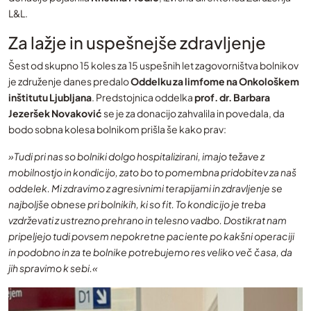
L&L.
Za lažje in uspešnejše zdravljenje
Šest od skupno 15 koles za 15 uspešnih let zagovorništva bolnikov
je združenje danes predalo
Oddelku za limfome na Onkološkem
inštitutu Ljubljana
. Predstojnica oddelka
prof. dr. Barbara
Jezeršek Novaković
se je za donacijo zahvalila in povedala, da
bodo sobna kolesa bolnikom prišla še kako prav:
»Tudi pri nas so bolniki dolgo hospitalizirani, imajo težave z
mobilnostjo in kondicijo, zato bo to pomembna pridobitev za naš
oddelek. Mi zdravimo z agresivnimi terapijami in zdravljenje se
najboljše obnese pri bolnikih, ki so fit. To kondicijo je treba
vzdrževati z ustrezno prehrano in telesno vadbo. Dostikrat nam
pripeljejo tudi povsem nepokretne paciente po kakšni operaciji
in podobno in za te bolnike potrebujemo res veliko več časa, da
jih spravimo k sebi.«