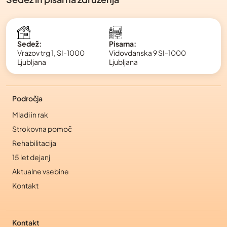
Pisarna:
Sedež:
Vidovdanska 9 SI-1000
Vrazov trg 1, SI-1000
Ljubljana
Ljubljana
Področja
Mladi in rak
Strokovna pomoč
Rehabilitacija
15 let dejanj
Aktualne vsebine
Kontakt
Kontakt