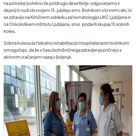
na potrebe bolnikov že poldrugo desetletje odgovarjamo z
dejanji in tudi ob svojem 15. jubileju smo. Bolnikom s krvnimi raki, ki
se zdravijo na Kliničnem oddelku za hematologijo UKC Ljubljana in
na Onkološkem inštitutu Ljubljana, smo podarili skupaj 15 sobnih
koles.
Sobna kolesa za fizikalno rehabilitacijo hospitaliziranim bolnikom
omogočajo, da že v času bolnišničnega zdravljenja pričnejo z
aktivnim vračanjem nazaj v življenje.