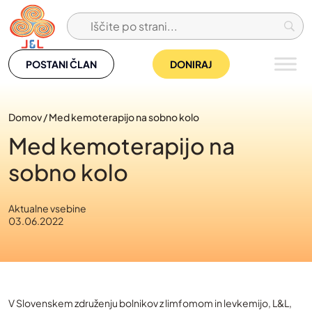
Skip
to
content
POSTANI ČLAN
DONIRAJ
Domov
/
Med kemoterapijo na sobno kolo
Med kemoterapijo na
sobno kolo
Aktualne vsebine
03.06.2022
V Slovenskem združenju bolnikov z limfomom in levkemijo, L&L,