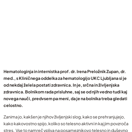
Hematologinja in internistka prof. dr. Irena Preložnik Zupan, dr.
med., s Kliničnega oddelka za hematologijo UKC Ljubljana si je
od nekdaj želela postati zdravnica. In je, srčna in življenjska
zdravnica. Bolnikom rada prisluhne, saj se od njih vedno tudi kaj
novega nauči, predvsem pa meni, da je na bolnika treba gledati
celostno.
Zanima jo, kakšen je njihov življenjski slog, kako se prehranjujejo,
kako kakovostno spijo, koliko so telesno aktivni in kaj jim povzroča
stres. Vse to namreč vpliva na posameznikovo telesno in duševno