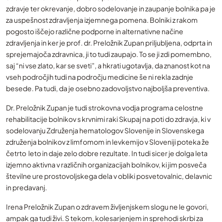
zdravje ter okrevanje, dobro sodelovanje in zaupanje bolnika pa je
za uspešnost zdravljenja izjemnega pomena. Bolniki z rakom
pogosto iščejo različne podporne in alternativne načine
zdravljenja in ker je prof. dr. Preložnik Zupan priljubljena, odprta in
sprejemajoča zdravnica, ji to tudi zaupajo. To se ji zdi pomembno,
saj “ni vse zlato, kar se sveti”, a hkrati ugotavlja, da znanost kot na
vseh področjih tudi na področju medicine še ni rekla zadnje
besede. Pa tudi, da je osebno zadovoljstvo najboljša preventiva.
Dr. Preložnik Zupan je tudi strokovna vodja programa celostne
rehabilitacije bolnikov s krvnimi raki Skupaj na poti do zdravja, ki v
sodelovanju Združenja hematologov Slovenije in Slovenskega
združenja bolnikov z limfomom in levkemijo v Sloveniji poteka že
četrto leto in daje zelo dobre rezultate. In tudi sicer je dolga leta
izjemno aktivna v različnih organizacijah bolnikov, ki jim posveča
številne ure prostovoljskega dela v obliki posvetovalnic, delavnic
in predavanj.
Irena Preložnik Zupan o zdravem življenjskem slogu ne le govori,
ampak ga tudi živi. S tekom, kolesarjenjem in sprehodi skrbi za