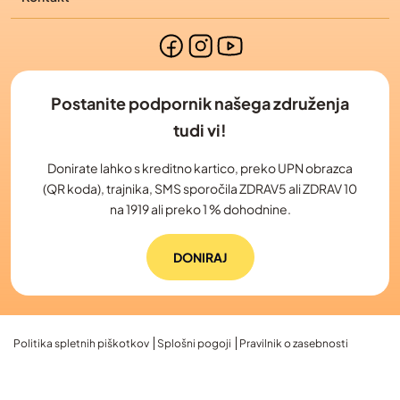
Postanite podpornik našega združenja
tudi vi!
Donirate lahko s kreditno kartico, preko UPN obrazca
(QR koda), trajnika, SMS sporočila ZDRAV5 ali ZDRAV 10
na 1919 ali preko 1 % dohodnine.
DONIRAJ
Politika spletnih piškotkov
Splošni pogoji
Pravilnik o zasebnosti
2026 © Slovensko združenje bolnikov z limfomom in levkemijo, L&L | Vse
pravice pridržane. | Izdelava spletnih strani Spletnik.si