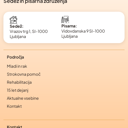
Sedež in pisarna združenja
Pisarna:
Sedež:
Vidovdanska 9 SI-1000
Vrazov trg 1, SI-1000
Ljubljana
Ljubljana
Področja
Mladi in rak
Strokovna pomoč
Rehabilitacija
15 let dejanj
Aktualne vsebine
Kontakt
Kontakt