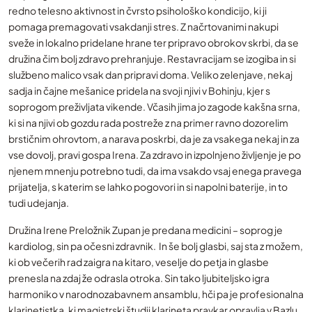
redno telesno aktivnost in čvrsto psihološko kondicijo, ki ji
pomaga premagovati vsakdanji stres. Z načrtovanimi nakupi
sveže in lokalno pridelane hrane ter pripravo obrokov skrbi, da se
družina čim bolj zdravo prehranjuje. Restavracijam se izogiba in si
službeno malico vsak dan pripravi doma. Veliko zelenjave, nekaj
sadja in čajne mešanice pridela na svoji njivi v Bohinju, kjer s
soprogom preživljata vikende. Včasih jima jo zagode kakšna srna,
ki si na njivi ob gozdu rada postreže z na primer ravno dozorelim
brstičnim ohrovtom, a narava poskrbi, da je za vsakega nekaj in za
vse dovolj, pravi gospa Irena. Za zdravo in izpolnjeno življenje je po
njenem mnenju potrebno tudi, da ima vsakdo vsaj enega pravega
prijatelja, s katerim se lahko pogovori in si napolni baterije, in to
tudi udejanja.
Družina Irene Preložnik Zupan je predana medicini – soprog je
kardiolog, sin pa očesni zdravnik. In še bolj glasbi, saj sta z možem,
ki ob večerih rad zaigra na kitaro, veselje do petja in glasbe
prenesla na zdaj že odrasla otroka. Sin tako ljubiteljsko igra
harmoniko v narodnozabavnem ansamblu, hči pa je profesionalna
klarinetistka, ki magistrski študij klarineta pravkar opravlja v Bazlu.