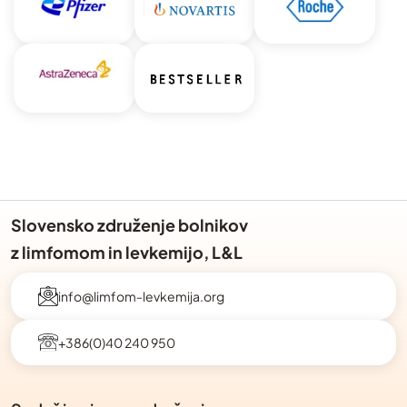
Slovensko združenje bolnikov
z limfomom in levkemijo, L&L
info@limfom-levkemija.org
+386(0)40 240 950