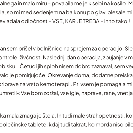
alnega in malo miru – povabila me je k sebi na kosilo.
la, so mi med sedenjem na balkonu po glavi plesale misl
evladala odločnost – VSE, KAR JE TREBA – in to takoj!
an sem prišel v bolnišnico na sprejem za operacijo. Sle
ontrole, živčnost. Naslednji dan operacija, zbujanje v 
obisku… Četudi jih sploh nisem dobro zaznaval, sem ve
ovalo je pomirjujoče. Okrevanje doma, dodatne preiska
priprave na vrsto kemoterapij. Pri vsem je pomagala mis
umreti!« Vse bom zdržal, vse igle, naprave, rane, vnetj
ka mala zmaga je štela. In tudi male strahopetnosti, kot
bolečinske tablete, kdaj tudi takrat, ko morda niso bile