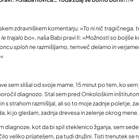
ljskem zdravniškem komentarju: »
To ni nič tragičnega, 
le trajalo bo
«, naša Babi pravi II: »
Možnosti so boljše ko
oncu sploh ne razmišljamo, temveč delamo in verjam
!
«
ave sem slišal od svoje mame, 15 minut po tem, ko sem 
poročil diagnozo. Stal sem pred Onkološkim inštituto
 in s strahom razmišljal, ali so to moje zadnje poletje, z
a, ki jo gledam, zadnja drevesa in zelenje okrog mene.
 diagnoze, kot da bi spil steklenico žganja, sem sedel
lo veliko prijateljem, pa tudi družini. Tisti trenutek se 