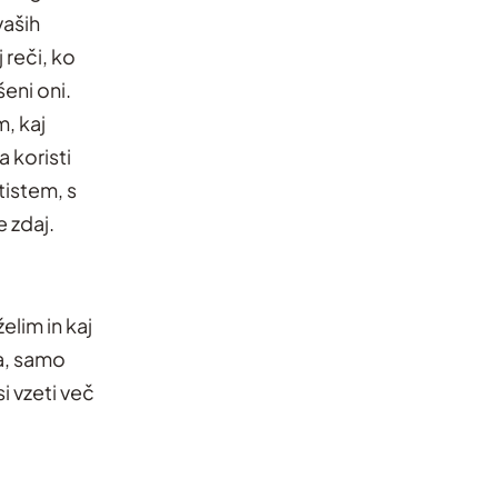
vaših
 reči, ko
šeni oni.
, kaj
a koristi
tistem, s
e zdaj.
elim in kaj
ga, samo
i vzeti več