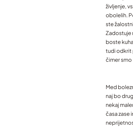
življenje, 
obolelih. Po
ste žalostni
Zadostuje r
boste kuhal
tudi odkrit
čimer smo č
Med bolezni
naj bo drug
nekaj malen
časa zase i
neprijetnos