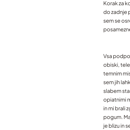
Korak za k
do zadnje p
sem se osr
posameznega
Vsa podpora
obiski, tel
temnim misl
sem jih lah
slabem stan
opiatnimi m
in mi brali 
pogum. Mali
je blizu in