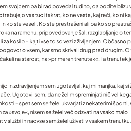
vsem svojcem pa bi rad povedal tudi to, da bodite blizu 
trebujejo vas tudi takrat, ko ne veste, kaj reči, ko ni kaj
 in ko ste veseli. Ko ste prestrašeni ali pa ko so prestra
oka na ramenu, pripovedovanje šal, razglabljanje o tem
i za kosilo – kajti vse to so vezi z življenjem. Občasno p
 pogovor o vsem, kar smo skrivali drug pred drugim. O 
akali na starost, na »primeren trenutek«. Ta trenutek j
jo in zdravljenjem sem ugotavljal, kaj mi manjka, kaj si ž
ače. Ugotovil sem, da ne želim spreminjati nič velike
kosti – spet sem se želel ukvarjati z nekaterimi športi, s
n za »svoje«, nisem se želel več odzvati na vsako malo
t v službi in nadvse sem želel uživati v vsakem trenutku.