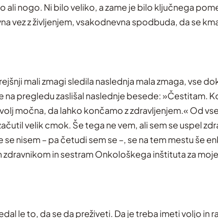
ko ali nogo. Ni bilo veliko, a zame je bilo ključnega pom
a vez z življenjem, vsakodnevna spodbuda, da se kma
prejšnji mali zmagi sledila naslednja mala zmaga, vse do
 na pregledu zaslišal naslednje besede: »Čestitam. Ko
ovolj močna, da lahko končamo z zdravljenjem.« Od vs
začutil velik cmok. Še tega ne vem, ali sem se uspel zdr
Če se nisem – pa četudi sem se –, se na tem mestu še en
 zdravnikom in sestram Onkološkega inštituta za moje ž
dal le to, da se da preživeti. Da je treba imeti voljo in r