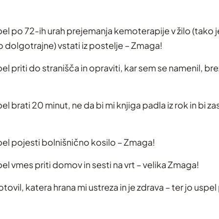
l po 72-ih urah prejemanja kemoterapije v žilo (tako j
o dolgotrajne) vstati iz postelje – Zmaga!
l priti do stranišča in opraviti, kar sem se namenil, b
l brati 20 minut, ne da bi mi knjiga padla iz rok in bi za
el pojesti bolnišnično kosilo – Zmaga!
l vmes priti domov in sesti na vrt – velika Zmaga!
ovil, katera hrana mi ustreza in je zdrava – ter jo uspel 