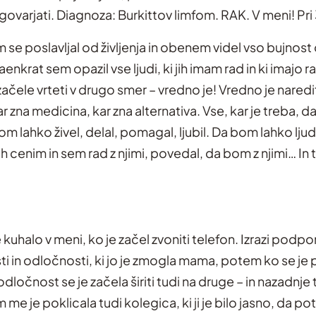
varjati. Diagnoza: Burkittov limfom. RAK. V meni! Pri 3
m se poslavljal od življenja in obenem videl vso bujnos
aenkrat sem opazil vse ljudi, ki jih imam rad in ki imajo 
 začele vrteti v drugo smer – vredno je! Vredno je naredit
 zna medicina, kar zna alternativa. Vse, kar je treba, 
om lahko živel, delal, pomagal, ljubil. Da bom lahko ljude
ih cenim in sem rad z njimi, povedal, da bom z njimi… In 
e kuhalo v meni, ko je začel zvoniti telefon. Izrazi podpo
i in odločnosti, ki jo je zmogla mama, potem ko se je
 odločnost se je začela širiti tudi na druge – in nazadnje
me je poklicala tudi kolegica, ki ji je bilo jasno, da p