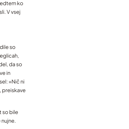
 Medtem ko
i. V vsej
dile so
meglicah,
del, da so
ve in
el: »Nič ni
a, preiskave
 so bile
 nujne.