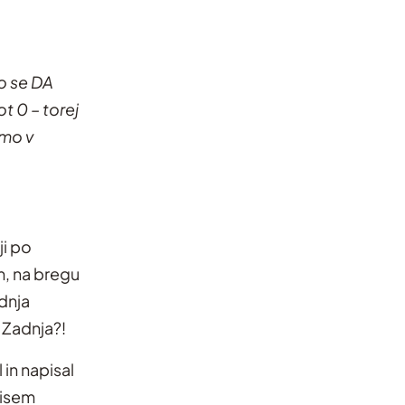
to se DA
t 0 – torej
emo v
ji po
m, na bregu
adnja
 Zadnja?!
 in napisal
nisem