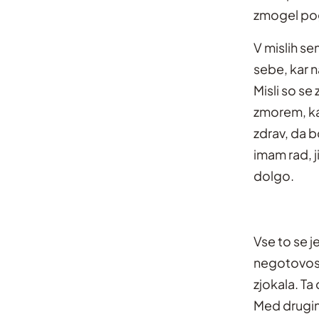
zmogel pogo
V mislih se
sebe, kar n
Misli so se
zmorem, kar
zdrav, da b
imam rad, j
dolgo.
Vse to se j
negotovost
zjokala. Ta
Med drugim 