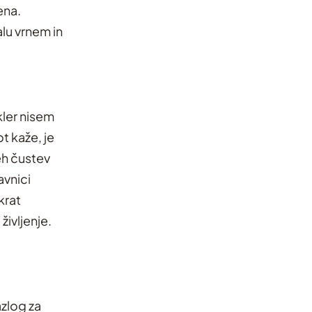
ena.
lu vrnem in
kler nisem
t kaže, je
eh čustev
avnici
krat
ivljenje.
azlog za