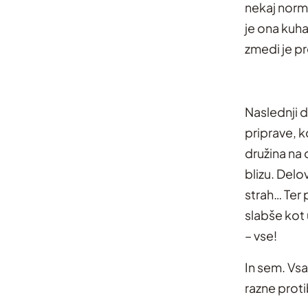
nekaj norm
je ona kuha
zmedi je pr
Naslednji d
priprave, k
družina na 
blizu. Del
strah… Ter 
slabše kot 
– vse!
In sem. Vsa
razne proti