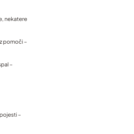
e, nekatere
rez pomoči –
spal –
pojesti –