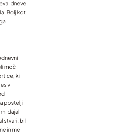
eval dneve
a. Bolj kot
ega
kodnevni
eli moč
rtice, ki
res v
ed
a postelji
 mi dajal
stvari, bil
ene in me