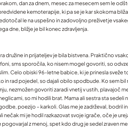
orakom, dan za dnem, mesec za mesecem sem le odšt
redvidene kemoterapije, ki pa se je kar skokoma bližal
edotočal le na uspešno in zadovoljno preživetje vsak
 dne, bližje je bil konec zdravljenja.
 družine in prijateljev je bila bistvena. Praktično vsa
efoni, sms sporočila, ko nisem mogel govoriti, so odvz
im. Celo obiski 96-letne babice, ki je prinesla sveže to
ko in rad pojedel, so dajali obilo spodbude. Ko sem bil 
ju, nezmožen govoriti zaradi vnetij v ustih, plavajoč m
eglicami, so mi hodili brat. Mama ali sestra sta sedeli n
zgodbe, poezijo – karkoli. Glas me je zadrževal, bodril in
 nečak mi je hodil razkazovat svoje igrače, oče je urejal 
 se pogovarjal z menoj, spet kdo drug je sedel zraven m