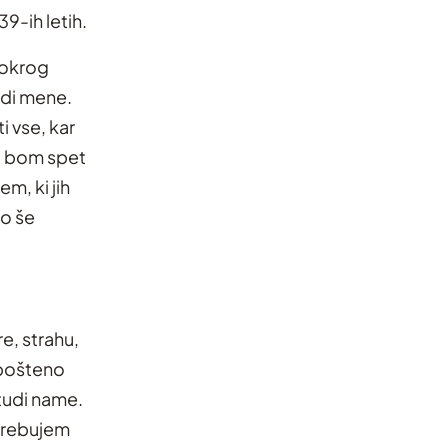
9-ih letih.
t okrog
radi mene.
i vse, kar
da bom spet
m, ki jih
to še
re, strahu,
 pošteno
 tudi name.
otrebujem