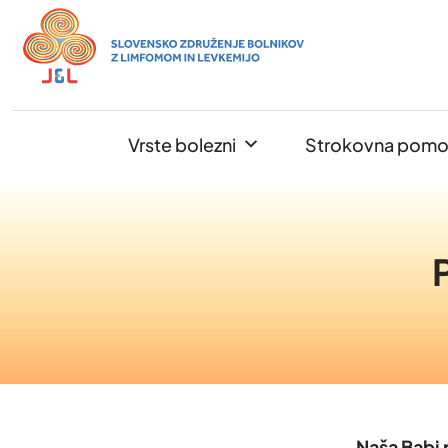
Skip
to
content
Vrste bolezni
Strokovna pom
Naša Babi 