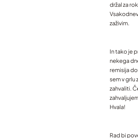
držal za ro
Vsakodnevn
zaživim.
In tako je 
nekega dne
remisija d
sem v grlu 
zahvaliti. 
zahvaljujem
Hvala!
Rad bi pove