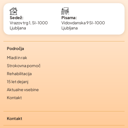
Pisarna:
Sedež:
Vidovdanska 9 SI-1000
Vrazov trg 1, SI-1000
Ljubljana
Ljubljana
Področja
Mladi in rak
Strokovna pomoč
Rehabilitacija
15 let dejanj
Aktualne vsebine
Kontakt
Kontakt