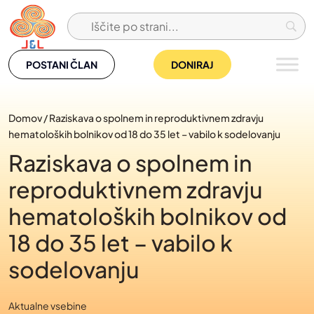
Skip
to
content
POSTANI ČLAN
DONIRAJ
Domov
/
Raziskava o spolnem in reproduktivnem zdravju
hematoloških bolnikov od 18 do 35 let – vabilo k sodelovanju
Raziskava o spolnem in
reproduktivnem zdravju
hematoloških bolnikov od
18 do 35 let – vabilo k
sodelovanju
Aktualne vsebine