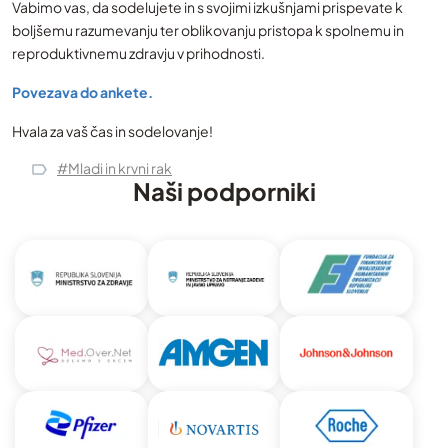
Vabimo vas, da sodelujete in s svojimi izkušnjami prispevate k
boljšemu razumevanju ter oblikovanju pristopa k spolnemu in
reproduktivnemu zdravju v prihodnosti.
Povezava do ankete.
Hvala za vaš čas in sodelovanje!
#Mladi in krvni rak
Naši podporniki