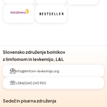
Slovensko združenje bolnikov
z limfomom in levkemijo, L&L
info@limfom-levkemija.org
+386(0)40 240 950
Sedež in pisarna združenja