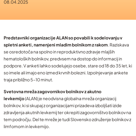
08.04.2025
Predstavniki organizacije ALAN so povabili k sodelovanju v
spletni anketi, namenjeni mladim bolnikom z rakom
. Raziskava
se osredotoča na spolno in reproduktivno zdravje mlajših
hematoloških bolnikov, predvsem na dostop do informacij in
podpore. V anketi lahko sodelujejo osebe, stare od 18 do 35 let, ki
so imele ali imajo eno izmed krvnih bolezni. Izpolnjevanje ankete
traja približno 5–10 minut.
Svetovna mreža zagovornikov bolnikov z akutno
levkemijo
(ALAN) je neodvisna globalna mreža organizacij
bolnikov, ki si skupaj z organizacijami prizadeva izboljšati izide
zdravljenja akutnih levkemij ter okrepiti zagovorništvo bolnikov na
tem področju. Del te mreže je tudi Slovensko združenje bolnikov z
limfomom in levkemijo.