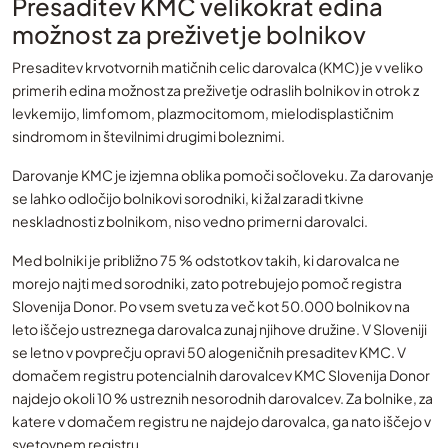
Presaditev KMC velikokrat edina
možnost za preživetje bolnikov
Presaditev krvotvornih matičnih celic darovalca (KMC) je v veliko
primerih edina možnost za preživetje odraslih bolnikov in otrok z
levkemijo, limfomom, plazmocitomom, mielodisplastičnim
sindromom in številnimi drugimi boleznimi.
Darovanje KMC je izjemna oblika pomoči sočloveku. Za darovanje
se lahko odločijo bolnikovi sorodniki, ki žal zaradi tkivne
neskladnosti z bolnikom, niso vedno primerni darovalci.
Med bolniki je približno 75 % odstotkov takih, ki darovalca ne
morejo najti med sorodniki, zato potrebujejo pomoč registra
Slovenija Donor. Po vsem svetu za več kot 50.000 bolnikov na
leto iščejo ustreznega darovalca zunaj njihove družine. V Sloveniji
se letno v povprečju opravi 50 alogeničnih presaditev KMC. V
domačem registru potencialnih darovalcev KMC Slovenija Donor
najdejo okoli 10 % ustreznih nesorodnih darovalcev. Za bolnike, za
katere v domačem registru ne najdejo darovalca, ga nato iščejo v
svetovnem registru.