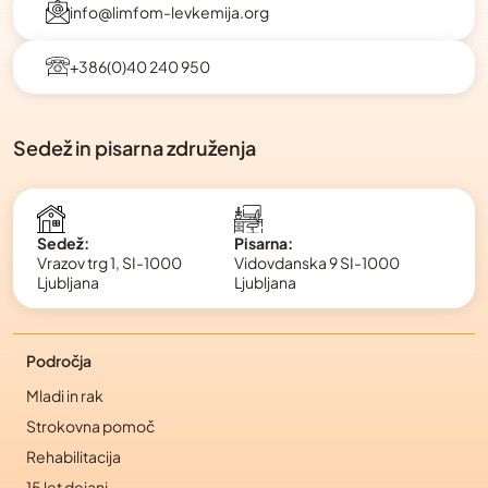
info@limfom-levkemija.org
+386(0)40 240 950
Sedež in pisarna združenja
Pisarna:
Sedež:
Vidovdanska 9 SI-1000
Vrazov trg 1, SI-1000
Ljubljana
Ljubljana
Področja
Mladi in rak
Strokovna pomoč
Rehabilitacija
15 let dejanj