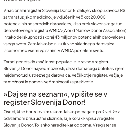
V nacionalni register Slovenija Donor, ki deluje v sklopu Zavoda RS
za transfuzijsko medicino, je vključenih več kot 20.000
potencialnih nesorodnih darovalcev, ki so prek slovenskega tudi
del svetovnega registra WMDA (World Marrow Donor Association)
in tako del skupnosti skoraj 43 milijonov potencialnih darovalcev z
vsega sveta. Zato lahko bolniku tkivno skladnega darovalca
iščemo med vsemi vpisanimi v WMDA po celem svetu.
Zaradi genetskih značilnosti populacije je ravno v registru
Slovenija Donor največ možnosti, da za domačega bolnika v njem
najdemo tudi ustreznega darovalca. Večji kot je register, večja je
ta možnost in pomeni več možnosti za preživetje.
»Daj se na seznam«, vpišite se v
register Slovenija Donor!
Osebi, ki se bori s krvnim rakom, lahko pomagate preživeti že z
odvzemom brisa ustne sluznice, ki je korak k vpisu v register
Slovenija Donor. To lahko naredite kar od doma. V register se