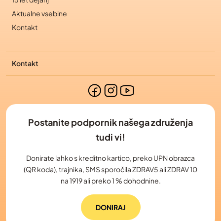
Aktualne vsebine
Kontakt
Kontakt
Postanite podpornik našega združenja
tudi vi!
Donirate lahko s kreditno kartico, preko UPN obrazca
(QR koda), trajnika, SMS sporočila ZDRAV5 ali ZDRAV 10
na 1919 ali preko 1 % dohodnine.
DONIRAJ