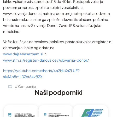
lahko vpišete vsi v starosti od 18 do 40 let. Postopek vpisa je
povsem preprost. Izpolnite spletni vprašalnik na
www.slovenijadonor.si, nato na dom prejmete paket za odvzem
brisa ustne sluznice ter ga v priloženi kuverti s plačano poštnino
vrnete na naslov Slovenija Donor, Zavod RS za transfuzijsko
medicino.
Več o izkušnjah darovalcev, bolnikov, postopku vpisa v register in
darovanju si lahko ogledate na
www.dajsenaseznam.si
in
www.ztm.si/register-darovalcev/slovenija-donor/
https://youtube.com/shorts/4a2HkXnZLUE?
si=1Ao8mLDZxt64vBZX
#Kampanija
Naši podporniki