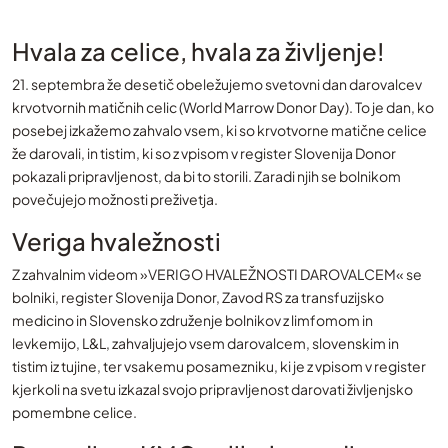
Hvala za celice, hvala za življenje!
21. septembra že desetič obeležujemo svetovni dan darovalcev
krvotvornih matičnih celic (World Marrow Donor Day). To je dan, ko
posebej izkažemo zahvalo vsem, ki so krvotvorne matične celice
že darovali, in tistim, ki so z vpisom v register Slovenija Donor
pokazali pripravljenost, da bi to storili. Zaradi njih se bolnikom
povečujejo možnosti preživetja.
Veriga hvaležnosti
Z zahvalnim videom »VERIGO HVALEŽNOSTI DAROVALCEM« se
bolniki, register Slovenija Donor, Zavod RS za transfuzijsko
medicino in Slovensko združenje bolnikov z limfomom in
levkemijo, L&L, zahvaljujejo vsem darovalcem, slovenskim in
tistim iz tujine, ter vsakemu posamezniku, ki je z vpisom v register
kjerkoli na svetu izkazal svojo pripravljenost darovati življenjsko
pomembne celice.