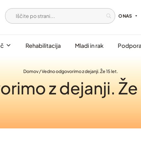
O NAS
oč
Rehabilitacija
Mladi in rak
Podpora 
Domov
/
Vedno odgovorimo z dejanji. Že 15 let.
imo z dejanji. Že 1