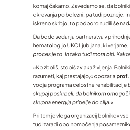
komaj čakamo. Zavedamo se, da bolniki s 
okrevanja po bolezni, pa tudi pozneje. I
iskreno skrbjo, to podporo nudili še nadalj
Da bodo sedanja partnerstva v prihodnje 
hematologijo UKC Ljubljana, ki verjame, d
proces je to. In tako tudi mora biti. K
»Ko zboliš, stopiš z vlaka življenja. Boln
razumeti, kaj prestajajo,« opozarja
prof.
vodja programa celostne rehabilitacije bo
skupaj poskrbeli, da bolnikom omogočim
skupna energija pripelje do cilja.
«
Pri tem je vloga organizacij bolnikov vs
tudi zaradi opolnomočenja posameznikov, 