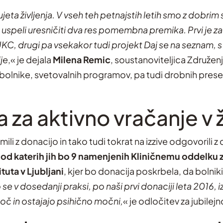
ujeta življenja. V vseh teh petnajstih letih smo z dobri
 uspeli uresničiti dva res pomembna premika. Prvi je z
C, drugi pa vsekakor tudi projekt Daj se na seznam, s
ije
,« je dejala
Milena Remic
, soustanoviteljica Združenja
 bolnike, svetovalnih programov, pa tudi drobnih presen
 za aktivno vračanje v ž
li z donacijo in tako tudi tokrat na izzive odgovorili z 
, od katerih jih bo 9 namenjenih Kliničnemu oddelku 
uta v Ljubljani
, kjer bo donacija poskrbela, da bolniki
 se v dosedanji praksi, po naši prvi donaciji leta 201
oč in ostajajo psihično močni,
« je odločitev za jubilej