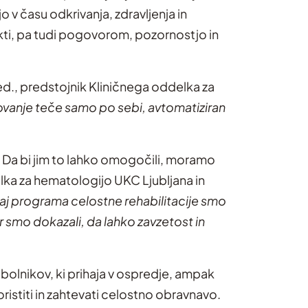
 v času odkrivanja, zdravljenja in
ekti, pa tudi pogovorom, pozornostjo in
med., predstojnik Kliničnega oddelka za
vanje teče samo po sebi, avtomatiziran
iti. Da bi jim to lahko omogočili, moramo
elka za hematologijo UKC Ljubljana in
aj programa celostne rehabilitacije smo
smo dokazali, da lahko zavzetost in
bolnikov, ki prihaja v ospredje, ampak
istiti in zahtevati celostno obravnavo.