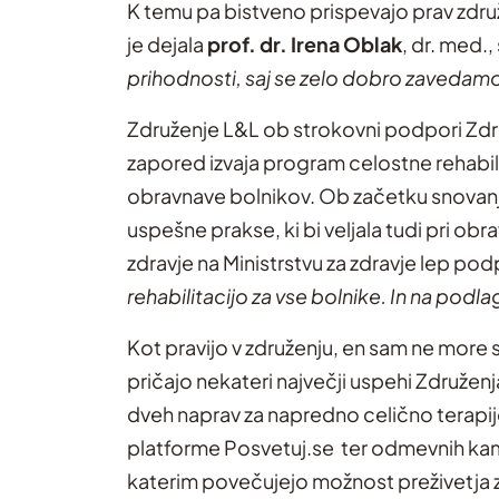
K temu pa bistveno prispevajo prav zdr
je dejala
prof. dr. Irena Oblak
, dr. med.
prihodnosti, saj se zelo dobro zavedamo, 
Združenje L&L ob strokovni podpori Združ
zapored izvaja program celostne rehabilit
obravnave bolnikov. Ob začetku snovanja
uspešne prakse, ki bi veljala tudi pri obr
zdravje na Ministrstvu za zdravje lep p
rehabilitacijo za vse bolnike. In na pod
Kot pravijo v združenju, en sam ne more 
pričajo nekateri največji uspehi Združe
dveh naprav za napredno celično terapij
platforme Posvetuj.se ter odmevnih kamp
katerim povečujejo možnost preživetja za