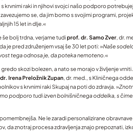
krvnimi raki in njihovi svojci našo podporo potrebujejo
n zavezujemo se, da jim bomo s svojimi programi, proj
njih 15 let in dlje.«
še bolj trdna, verjame tudi
prof. dr. Samo Zver
, dr. 
a je pred združenjem vsaj še 30 let poti: »
Naše sodelo
akovost tega odnosa je, da poteka nemoteno.
«
iki gredo skozi bolezen, a nato se morajo v življenje vrn
 dr. Irena Preložnik Zupan
, dr. med., s Kliničnega odd
lnikov s krvnimi raki Skupaj na poti do zdravja. »
Znotr
o podporo tudi izven bolnišničnega oddelka, s čimer 
e pomembnejša. Ne le zaradi personalizirane obravnave 
da znotraj procesa zdravljenja znajo prepoznati, izkor