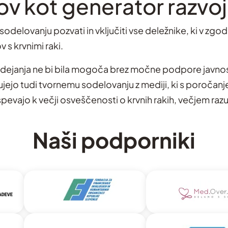
ov kot generator razvo
 sodelovanju pozvati in vključiti vse deležnike, ki v zg
 s krvnimi raki.
 dejanja ne bi bila mogoča brez močne podpore javnost
ejo tudi tvornemu sodelovanju z mediji, ki s poročan
pevajo k večji osveščenosti o krvnih rakih, večjem razu
Naši podporniki