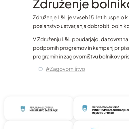
Združenje bolnik
Združenje L&L je v vseh 15. letih uspelo k
poslanstvo ustvarjanja dobrobiti bolnikov
V Združenju L&L poudarjajo, da tovrstna
podpornih programov in kampanj pripisuj
programih in zagovorništvu bolnikov pris
#Zagovorništvo