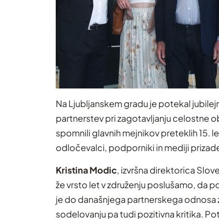
Na Ljubljanskem gradu je potekal jubile
partnerstev pri zagotavljanju celostne o
spomnili glavnih mejnikov preteklih 15. let
odločevalci, podporniki in mediji priza
Kristina Modic
, izvršna direktorica Slo
že vrsto let v združenju poslušamo, da p
je do današnjega partnerskega odnosa z v
sodelovanju pa tudi pozitivna kritika. Po