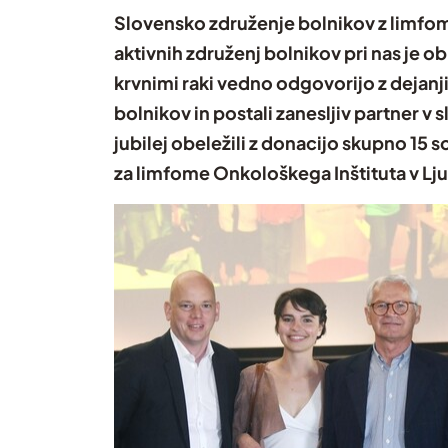
Slovensko združenje bolnikov z limfomo
aktivnih združenj bolnikov pri nas je ob
krvnimi raki vedno odgovorijo z dejanj
bolnikov in postali zanesljiv partner 
jubilej obeležili z donacijo skupno 15
za limfome Onkološkega Inštituta v Lju