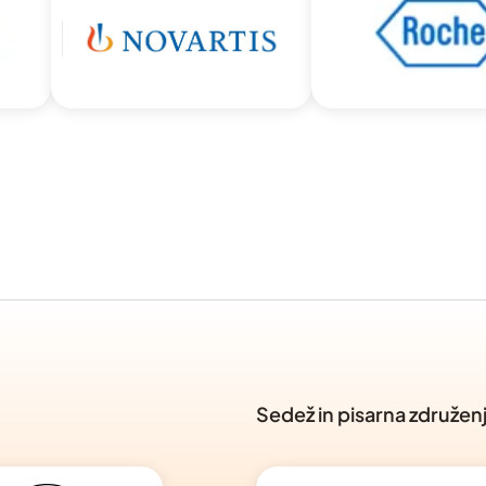
Sedež in pisarna združen