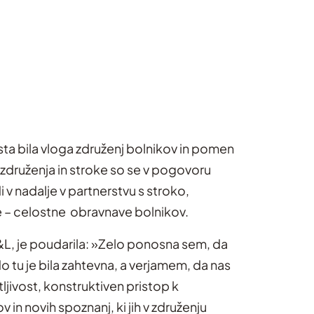
ta bila vloga združenj bolnikov in pomen
 združenja in stroke so se v pogovoru
di v nadalje v partnerstvu s stroko,
e – celostne obravnave bolnikov.
L&L, je poudarila: »Zelo ponosna sem, da
o tu je bila zahtevna, a verjamem, da nas
jivost, konstruktiven pristop k
in novih spoznanj, ki jih v združenju