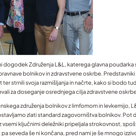
jni dogodek Združenja L&L, katerega glavna poudarka s
bravnave bolnikov in zdravstvene oskrbe. Predstavniki
 ter strnili svoja razmišljanja in načrte, kako si bodo tu
devali za doseganje osrednjega cilja zdravstvene oskrb
venskega združenja bolnikov z limfomom in levkemijo, 
ostavljamo zlati standard zagovorništva bolnikov. Pot d
semi ključnimi deležniki pripeljala strokovnost, spoštl
t pa seveda še ni končana, pred nami je še mnogo izzivov 