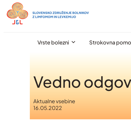
Skip
to
content
Vrste bolezni
Strokovna pom
Vedno odgovor
Aktualne vsebine
16.05.2022