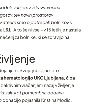
m sodelovanjem z zdravstvenimi
agotovitev novih prostorov
 katerim smo o potrebah bolnikov s
 L&L. A to še ni vse – v 15 letih je nastala
ečenj za bolnike, ki se zdravijo na
ivljenje
dejanjem. Svoje jubilejno leto
za hematologijo UKC Ljubljana, 6 pa
 z aktivnim vračanjem nazaj v življenje
6, izkazala kot pomembna dodana
no donacijo pojasnila Kristina Modic.