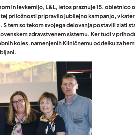
m in levkemijo, L&L, letos praznuje 15. obletnico ob
 tej priložnosti pripravilo jubilejno kampanjo, v kat
i. S tem so tekom svojega delovanja postavili zlati
v slovenskem zdravstvenem sistemu. Ker tudi v prihodn
 sobnih koles, namenjenih Kliničnemu oddelku za hem
bljani.