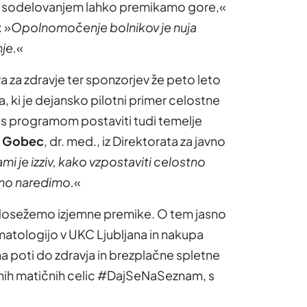
im sodelovanjem lahko premikamo gore,«
 »
Opolnomočenje bolnikov je nuja
je.
«
 za zdravje ter sponzorjev že peto leto
a, ki je dejansko pilotni primer celostne
o s programom postaviti tudi temelje
 Gobec
, dr. med., iz Direktorata za javno
mi je izziv, kako vzpostaviti celostno
ešno naredimo.
«
ko dosežemo izjemne premike. O tem jasno
matologijo v UKC Ljubljana in nakupa
a poti do zdravja in brezplačne spletne
rnih matičnih celic #DajSeNaSeznam, s