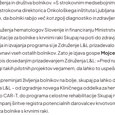
uženja in društva bolnikov. »S strokovnim medsebojn
, strokovna direktorica Onkološkega inštituta Ljubljana:
da bolniki rabijo več kot zgolj diagnostiko in zdravljen
enja hematologov Slovenije in financiranju Ministrstva
acije za bolnike s krvnimi raki Skupaj na poti do zdravj
 in izvajanja programa si je Združenje L&L prizadeval
avnavi vseh ostalih bolnikov. Zato je izjava gospe
Mojce
odpis dosedanjim prizadevanjem Združenja L&L: »
Pred na
lagi takih pilotnih projektov verjamem, da lahko to usp
spreminjati življenja bolnikov na bolje, skupaj pa lah
nja L&L – od izgradnje novega Kliničnega oddelka za he
o CAR-T, do programa celostne rehabilitacije Skupaj n
anj širitve registra potencialnih darovalcev krvotvo
 bolnike s krvnimi raki.