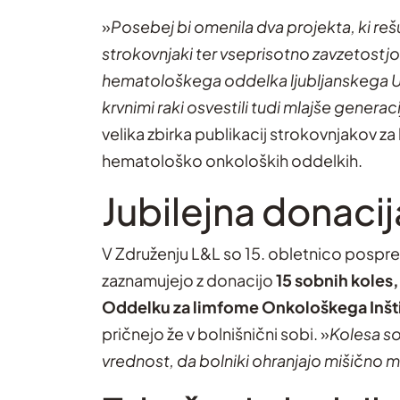
»
Posebej bi omenila dva projekta, ki reš
strokovnjaki ter vseprisotno zavzetostjo
hematološkega oddelka ljubljanskega UK
krvnimi raki osvestili tudi mlajše generac
velika zbirka publikacij strokovnjakov za
hematološko onkoloških oddelkih.
Jubilejna donacija
V Združenju L&L so 15. obletnico pospremi
zaznamujejo z donacijo
15 sobnih koles
Oddelku za limfome Onkološkega Inštit
pričnejo že v bolnišnični sobi. »
Kolesa so
vrednost, da bolniki ohranjajo mišično m