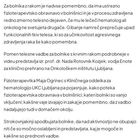
Za bolnika z rakom je nadvse pomembno, da ima ustrezno
fizioterapevtsko obravnavo v bolnišnici in je v procesu zdravljena
redno zmerno telesno dejaven, če mu le lečeči hematolog ali
onkolog ne svetujeta drugače. Gibanje namreč preprečuje upad
funkcionalnih tkiv telesa, ki so za učinkovitost agresivnega
zdravljenja raka še kako pomembna.
Pomen telesne vadbe za bolnike s krvnim rakom podrobneje v
videu predstavlja izr. prof. dr. Nada Rotovnik Kozjek, vodja Enote
za klinično prehrano na Onkološkem inštitutu Ljubljana.
Fizioterapevtka Maja Ogrinec s Kliničnega oddelka za
hematologijo UKC Ljubljana pa pojasnjuje, kako poteka
fizioterapevtska obravnava v bolnišnici; kateri bolniki so vanjo
vključeni; kakšne vaje izvajajo in zakaj je pomembno, da z vadbo
nadaljujejo tudi v domačem okolju.
Strokovnjakinji spodbujata bolnike, da nad aktivnostjo ne obupajo
niti če so močno oslabljeni in predstavljata, kaj je mogoče in
kakšne so prednosti vadbe.