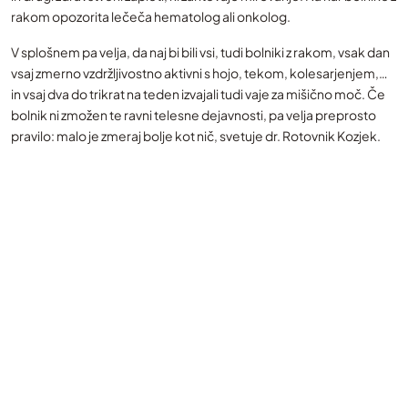
rakom opozorita lečeča hematolog ali onkolog.
V splošnem pa velja, da naj bi bili vsi, tudi bolniki z rakom, vsak dan
vsaj zmerno vzdržljivostno aktivni s hojo, tekom, kolesarjenjem,…
in vsaj dva do trikrat na teden izvajali tudi vaje za mišično moč. Če
bolnik ni zmožen te ravni telesne dejavnosti, pa velja preprosto
pravilo: malo je zmeraj bolje kot nič, svetuje dr. Rotovnik Kozjek.