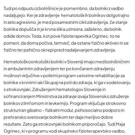
Tudi po odpustu iz bolnišnice je pomembno, da bolniki z vadbo
nadaljujejo. Ker je zdravljenje hematoloških bolnikov dolgotrajno
in zelo agresivno, je med posameznimi cikli zdravljenja, če stanje
bolnika dopušča in je krvna slika ustrezna, zaželeno, da bolnik
odide domov. Toda, kot pove fizioterapevtka Ogrinec, to ne
pomeni, da doma počiva, temveč, da ostane fizično aktiven in se
fizično ter psihično okrepi pred nadaljevanjem zdravljenja.
Hematološkoonkološki bolniki v Sloveniji imajo med bolnišničnim
in ambulantnim zdravljenjem ter po končanem zdravljenju
možnost vključitve v polletni program celostne rehabilitacije za
bolnike s krvnimi raki Skupaj na poti do zdravja, ki ga v sodelovanju
s strokovnjaki, Združenjem hematologov Slovenije in
sofinanciranjem Ministrstva za zdravje izvaja Slovensko združenje
bolnikov z limfomom in levkemijo. Program vključuje strokovno
strukturiran gibalno – fizikalni modul, psihosocialno podporo in
prehransko svetovanje bolnikom ter daje merljivo dobre
rezultate. Zato ga strokovnjaki bolnikom priporočajo. Tudi Maja
Ogrinec, ki v programu vodi skupinsko fizioterapevtsko vadbo,