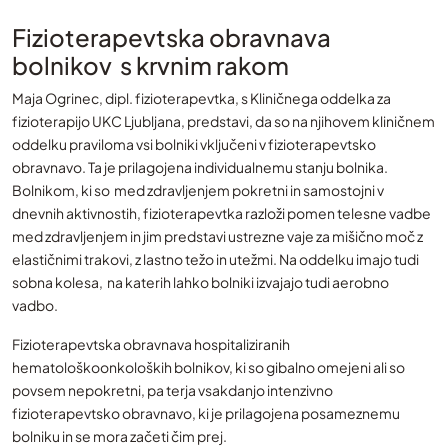
Fizioterapevtska obravnava
bolnikov s krvnim rakom
Maja Ogrinec, dipl. fizioterapevtka, s Kliničnega oddelka za
fizioterapijo UKC Ljubljana, predstavi, da so na njihovem kliničnem
oddelku praviloma vsi bolniki vključeni v fizioterapevtsko
obravnavo. Ta je prilagojena individualnemu stanju bolnika.
Bolnikom, ki so med zdravljenjem pokretni in samostojni v
dnevnih aktivnostih, fizioterapevtka razloži pomen telesne vadbe
med zdravljenjem in jim predstavi ustrezne vaje za mišično moč z
elastičnimi trakovi, z lastno težo in utežmi. Na oddelku imajo tudi
sobna kolesa, na katerih lahko bolniki izvajajo tudi aerobno
vadbo.
Fizioterapevtska obravnava hospitaliziranih
hematološkoonkoloških bolnikov, ki so gibalno omejeni ali so
povsem nepokretni, pa terja vsakdanjo intenzivno
fizioterapevtsko obravnavo, ki je prilagojena posameznemu
bolniku in se mora začeti čim prej.