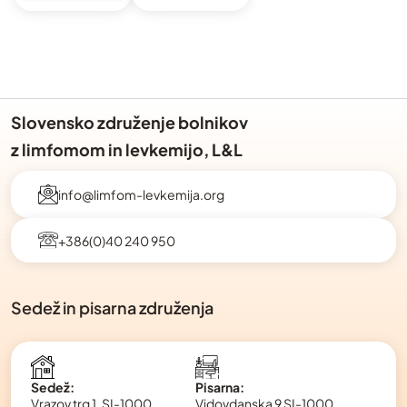
Slovensko združenje bolnikov
z limfomom in levkemijo, L&L
info@limfom-levkemija.org
+386(0)40 240 950
Sedež in pisarna združenja
Pisarna:
Sedež:
Vidovdanska 9 SI-1000
Vrazov trg 1, SI-1000