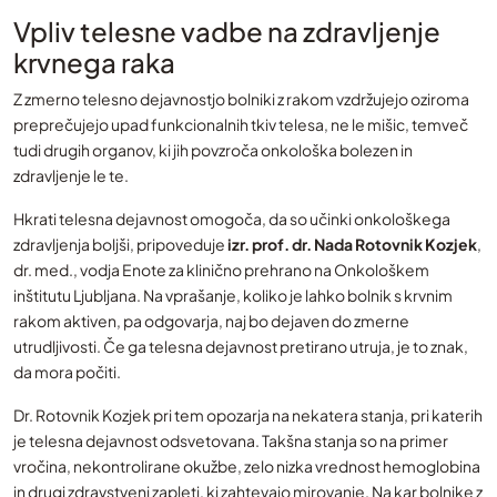
Vpliv telesne vadbe na zdravljenje
krvnega raka
Z zmerno telesno dejavnostjo bolniki z rakom vzdržujejo oziroma
preprečujejo upad funkcionalnih tkiv telesa, ne le mišic, temveč
tudi drugih organov, ki jih povzroča onkološka bolezen in
zdravljenje le te.
Hkrati telesna dejavnost omogoča, da so učinki onkološkega
zdravljenja boljši, pripoveduje
izr. prof. dr. Nada Rotovnik Kozjek
,
dr. med., vodja Enote za klinično prehrano na Onkološkem
inštitutu Ljubljana. Na vprašanje, koliko je lahko bolnik s krvnim
rakom aktiven, pa odgovarja, naj bo dejaven do zmerne
utrudljivosti. Če ga telesna dejavnost pretirano utruja, je to znak,
da mora počiti.
Dr. Rotovnik Kozjek pri tem opozarja na nekatera stanja, pri katerih
je telesna dejavnost odsvetovana. Takšna stanja so na primer
vročina, nekontrolirane okužbe, zelo nizka vrednost hemoglobina
in drugi zdravstveni zapleti, ki zahtevajo mirovanje. Na kar bolnike z