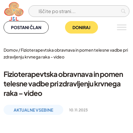
Skip
to
content
POSTANI ČLAN
DONIRAJ
Domov
/
Fizioterapevtska obravnava in pomen telesne vadbe pri
zdravljenju krvnega raka – video
Fizioterapevtska obravnava in pomen
telesne vadbe pri zdravljenju krvnega
raka – video
AKTUALNE VSEBINE
10.11.2023