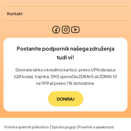
Kontakt
Postanite podpornik našega združenja
tudi vi!
Donirate lahko s kreditno kartico, preko UPN obrazca
(QR koda), trajnika, SMS sporočila ZDRAV5 ali ZDRAV 10
na 1919 ali preko 1 % dohodnine.
DONIRAJ
Politika spletnih piškotkov
Splošni pogoji
Pravilnik o zasebnosti