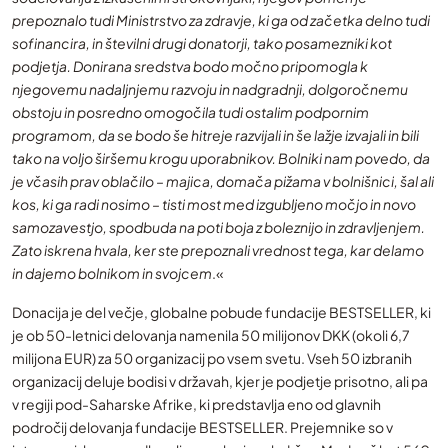
prepoznalo tudi Ministrstvo za zdravje, ki ga od začetka delno tudi
sofinancira, in številni drugi donatorji, tako posamezniki kot
podjetja. Donirana sredstva bodo močno pripomogla k
njegovemu nadaljnjemu razvoju in nadgradnji, dolgoročnemu
obstoju in posredno omogočila tudi ostalim podpornim
programom, da se bodo še hitreje razvijali in še lažje izvajali in bili
tako na voljo širšemu krogu uporabnikov. Bolniki nam povedo, da
je včasih prav oblačilo – majica, domača pižama v bolnišnici, šal ali
kos, ki ga radi nosimo – tisti most med izgubljeno močjo in novo
samozavestjo, spodbuda na poti boja z boleznijo in zdravljenjem.
Zato iskrena hvala, ker ste prepoznali vrednost tega, kar delamo
in dajemo bolnikom in svojcem
.«
Donacija je del večje, globalne pobude fundacije BESTSELLER, ki
je ob 50-letnici delovanja namenila 50 milijonov DKK (okoli 6,7
milijona EUR) za 50 organizacij po vsem svetu. Vseh 50 izbranih
organizacij deluje bodisi v državah, kjer je podjetje prisotno, ali pa
v regiji pod-Saharske Afrike, ki predstavlja eno od glavnih
področij delovanja fundacije BESTSELLER. Prejemnike so v