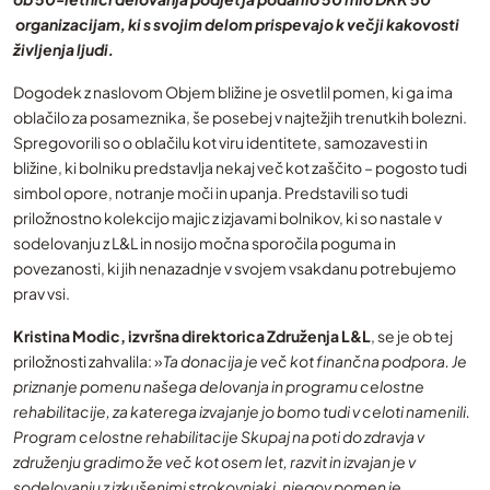
organizacijam, ki s svojim delom prispevajo k večji kakovosti
življenja ljudi.
Dogodek z naslovom Objem bližine je osvetlil pomen, ki ga ima
oblačilo za posameznika, še posebej v najtežjih trenutkih bolezni.
Spregovorili so o oblačilu kot viru identitete, samozavesti in
bližine, ki bolniku predstavlja nekaj več kot zaščito – pogosto tudi
simbol opore, notranje moči in upanja. Predstavili so tudi
priložnostno kolekcijo majic z izjavami bolnikov, ki so nastale v
sodelovanju z L&L in nosijo močna sporočila poguma in
povezanosti, ki jih nenazadnje v svojem vsakdanu potrebujemo
prav vsi.
Kristina Modic, izvršna direktorica Združenja L&L
, se je ob tej
priložnosti zahvalila: »
Ta donacija je več kot finančna podpora. Je
priznanje pomenu našega delovanja in programu celostne
rehabilitacije, za katerega izvajanje jo bomo tudi v celoti namenili.
Program celostne rehabilitacije Skupaj na poti do zdravja v
združenju gradimo že več kot osem let, razvit in izvajan je v
sodelovanju z izkušenimi strokovnjaki, njegov pomen je