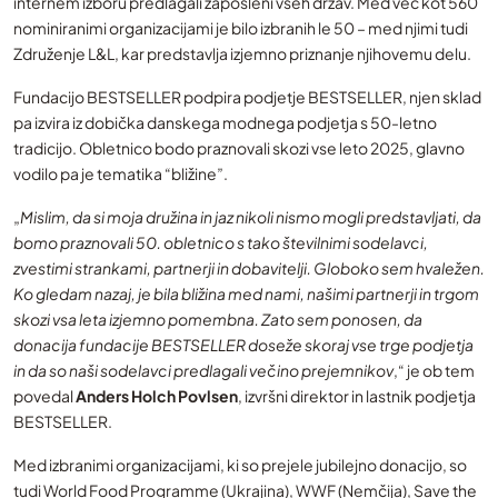
internem izboru predlagali zaposleni vseh držav. Med več kot 560
nominiranimi organizacijami je bilo izbranih le 50 – med njimi tudi
Združenje L&L, kar predstavlja izjemno priznanje njihovemu delu.
Fundacijo BESTSELLER podpira podjetje BESTSELLER, njen sklad
pa izvira iz dobička danskega modnega podjetja s 50-letno
tradicijo. Obletnico bodo praznovali skozi vse leto 2025, glavno
vodilo pa je tematika “bližine”.
„
Mislim, da si moja družina in jaz nikoli nismo mogli predstavljati, da
bomo praznovali 50. obletnico s tako številnimi sodelavci,
zvestimi strankami, partnerji in dobavitelji. Globoko sem hvaležen.
Ko gledam nazaj, je bila bližina med nami, našimi partnerji in trgom
skozi vsa leta izjemno pomembna. Zato sem ponosen, da
donacija fundacije BESTSELLER doseže skoraj vse trge podjetja
in da so naši sodelavci predlagali večino prejemnikov
,“ je ob tem
povedal
Anders Holch Povlsen
, izvršni direktor in lastnik podjetja
BESTSELLER.
Med izbranimi organizacijami, ki so prejele jubilejno donacijo, so
tudi World Food Programme (Ukrajina), WWF (Nemčija), Save the