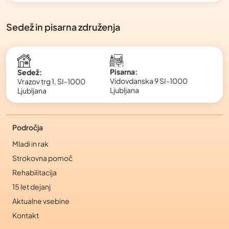
Sedež in pisarna združenja
Pisarna:
Sedež:
Vidovdanska 9 SI-1000
Vrazov trg 1, SI-1000
Ljubljana
Ljubljana
Področja
Mladi in rak
Strokovna pomoč
Rehabilitacija
15 let dejanj
Aktualne vsebine
Kontakt