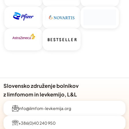
Slovensko združenje bolnikov
z limfomom in levkemijo, L&L
info@limfom-levkemija.org
+386(0)40 240 950