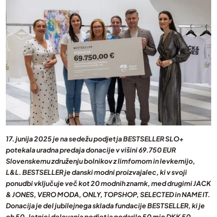
17. junija 2025 je na sedežu podjetja BESTSELLER SLO+
potekala uradna predaja donacije v višini 69.750 EUR
Slovenskemu združenju bolnikov z limfomom in levkemijo,
L&L. BESTSELLER je danski modni proizvajalec, ki v svoji
ponudbi vključuje več kot 20 modnih znamk, med drugimi JACK
& JONES, VERO MODA, ONLY, TOPSHOP, SELECTED in NAME IT.
Donacija je del jubilejnega sklada fundacije BESTSELLER, ki je
ob 50-letnici delovanja podjetja podarilo 50 mio DKK 50