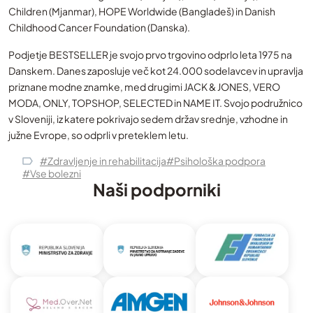
Children (Mjanmar), HOPE Worldwide (Bangladeš) in Danish
Childhood Cancer Foundation (Danska).
Podjetje BESTSELLER je svojo prvo trgovino odprlo leta 1975 na
Danskem. Danes zaposluje več kot 24.000 sodelavcev in upravlja
priznane modne znamke, med drugimi JACK & JONES, VERO
MODA, ONLY, TOPSHOP, SELECTED in NAME IT. Svojo podružnico
v Sloveniji, iz katere pokrivajo sedem držav srednje, vzhodne in
južne Evrope, so odprli v preteklem letu.
#Zdravljenje in rehabilitacija
#Psihološka podpora
#Vse bolezni
Naši podporniki