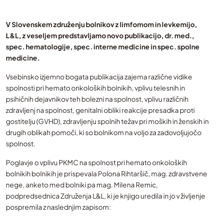
V Slovenskem združenju bolnikov z limfomom in levkemijo,
L&L, z veseljem predstavljamo novo publikacijo
, dr. med.,
spec. hematologije, spec. interne medicine in spec. spolne
medicine.
Vsebinsko izjemno bogata publikacija zajema različne vidike
spolnosti pri hemato onkoloških bolnikih, vplivu telesnih in
psihičnih dejavnikov teh bolezni na spolnost, vplivu različnih
zdravljenj na spolnost, genitalni obliki reakcije presadka proti
gostitelju (GVHD), zdravljenju spolnih težav pri moških in ženskih in
drugih oblikah pomoči, ki so bolnikom na voljo za zadovoljujočo
spolnost.
Poglavje o vplivu PKMC na spolnost pri hemato onkoloških
bolnikih bolnikih je prispevala Polona Rihtaršič, mag. zdravstvene
nege, anketo med bolniki pa mag. Milena Remic,
podpredsednica Združenja L&L, ki je knjigo uredila in jo v življenje
pospremila z naslednjim zapisom: