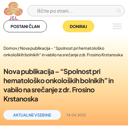
Skip
to
content
POSTANI ČLAN
DONIRAJ
Domov
/
Nova publikacija – “Spolnost pri hematološko
onkoloških bolnikih” in vabilo na srečanje z dr. Frosino Krstanoska
Nova publikacija – “Spolnost pri
hematološko onkoloških bolnikih” in
vabilo na srečanje z dr. Frosino
Krstanoska
AKTUALNE VSEBINE
14.04.2022