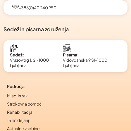
+386(0)40 240 950
Sedež in pisarna združenja
Pisarna:
Sedež:
Vidovdanska 9 SI-1000
Vrazov trg 1, SI-1000
Ljubljana
Ljubljana
Področja
Mladi in rak
Strokovna pomoč
Rehabilitacija
15 let dejanj
Aktualne vsebine