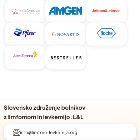
Slovensko združenje bolnikov
z limfomom in levkemijo, L&L
info@limfom-levkemija.org