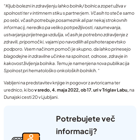
“
Kljub bolezni in zdravljenju lahko bolnik/ bolnica zopet uživa v
spolnosti ter v intimnem stiku s partnerjem. Včasih to steče samo
po sebi, včasih potrebuje posameznik ali par nekaj strokovnih
informacij, neredko pa veliko potrpežljivosti, razumevanja,
ustvarjanja prijetnega vzdušja, včasih je potrebno zdravljenje z
zdravili, pripomočki, vajami po navodilih ali psihoterapevtsko
podporo. Vsem načinom pomoči je skupno, da lahko prinesejo
blagodejne in zdravilne učinke na spolnost, odnose, zdravje in
kakovost življenja bolnika. Temu je namenjena nova publikacija
Spolnost pri hematološko onkoloških bolnikih.
“
Vabljeni na predstavitev knjige in pogovor z avtoricama ter
urednico, ki bo
v sredo, 4. maja 2022, ob 17. uri v Triglav Labu,
na
Dunajski cesti 20 v Ljubljani.
Potrebujete več
informacij?