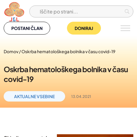
Skip
to
content
POSTANI ČLAN
DONIRAJ
Domov
/
Oskrba hematološkega bolnika v času covid-19
Oskrba hematološkega bolnika v času
covid-19
AKTUALNE VSEBINE
13.04.2021