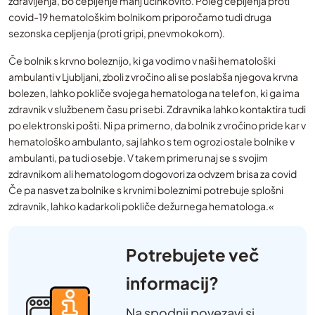
zdravljenja, bo cepljenje manj učinkovito. Poleg cepljenja proti
covid-19 hematološkim bolnikom priporočamo tudi druga
sezonska cepljenja (proti gripi, pnevmokokom).
Če bolnik s krvno boleznijo, ki ga vodimo v naši hematološki
ambulanti v Ljubljani, zboli z vročino ali se poslabša njegova krvna
bolezen, lahko pokliče svojega hematologa na telefon, ki ga ima
zdravnik v službenem času pri sebi. Zdravnika lahko kontaktira tudi
po elektronski pošti. Ni pa primerno, da bolnik z vročino pride kar v
hematološko ambulanto, saj lahko s tem ogrozi ostale bolnike v
ambulanti, pa tudi osebje. V takem primeru naj se s svojim
zdravnikom ali hematologom dogovori za odvzem brisa za covid
Če pa nasvet za bolnike s krvnimi boleznimi potrebuje splošni
zdravnik, lahko kadarkoli pokliče dežurnega hematologa.«
Potrebujete več
informacij?
Na spodnji povezavi si