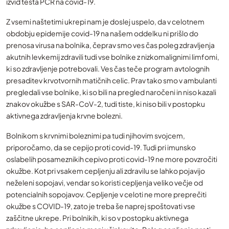
izvid testa PCR na covid-19.
Z vsemi naštetimi ukrepi nam je doslej uspelo, da v celotnem
obdobju epidemije covid-19 na našem oddelku ni prišlo do
prenosa virusa na bolnika, čeprav smo ves čas poleg zdravljenja
akutnih levkemij zdravili tudi vse bolnike z nizkomalignimi limfomi,
ki so zdravljenje potrebovali. Ves čas teče program avtolognih
presaditev krvotvornih matičnih celic. Prav tako smo v ambulanti
pregledali vse bolnike, ki so bili na pregled naročeni in niso kazali
znakov okužbe s SAR-CoV-2, tudi tiste, ki niso bili v postopku
aktivnega zdravljenja krvne bolezni.
Bolnikom s krvnimi boleznimi pa tudi njihovim svojcem,
priporočamo, da se cepijo proti covid-19. Tudi pri imunsko
oslabelih posameznikih cepivo proti covid-19 ne more povzročiti
okužbe. Kot pri vsakem cepljenju ali zdravilu se lahko pojavijo
neželeni sopojavi, vendar so koristi cepljenja veliko večje od
potencialnih sopojavov. Cepljenje v celoti ne more preprečiti
okužbe s COVID-19, zato je treba še naprej spoštovati vse
zaščitne ukrepe. Pri bolnikih, ki so v postopku aktivnega