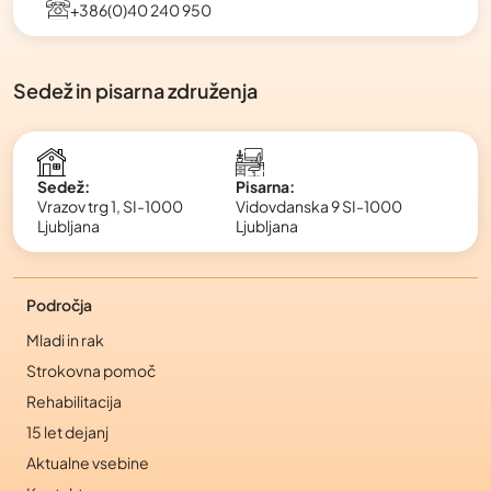
+386(0)40 240 950
Sedež in pisarna združenja
Pisarna:
Sedež:
Vidovdanska 9 SI-1000
Vrazov trg 1, SI-1000
Ljubljana
Ljubljana
Področja
Mladi in rak
Strokovna pomoč
Rehabilitacija
15 let dejanj
Aktualne vsebine