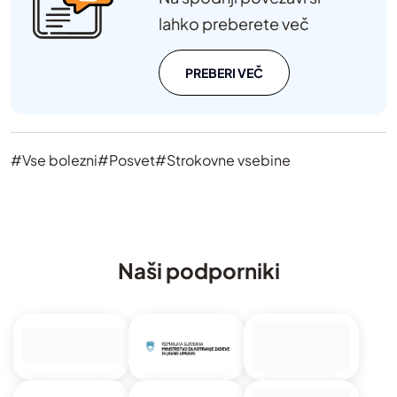
lahko preberete več
PREBERI VEČ
#Vse bolezni
#Posvet
#Strokovne vsebine
Naši podporniki