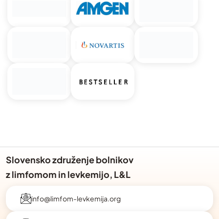
Slovensko združenje bolnikov
z limfomom in levkemijo, L&L
info@limfom-levkemija.org