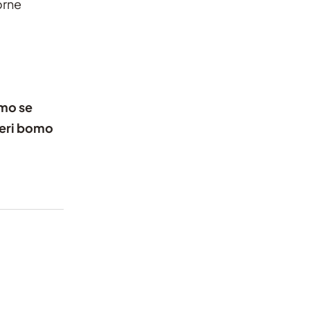
orne
imo se
teri bomo