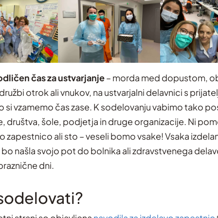
odličen čas za ustvarjanje
– morda med dopustom, ob
 družbi otrok ali vnukov, na ustvarjalni delavnici s prijatelj
ko si vzamemo čas zase. K sodelovanju vabimo tako p
, društva, šole, podjetja in druge organizacije. Ni po
o zapestnico ali sto – veseli bomo vsake! Vsaka izdela
bo našla svojo pot do bolnika ali zdravstvenega delavc
praznične dni.
sodelovati?
etni strani so objavljena
navodila za izdelavo zapestnic