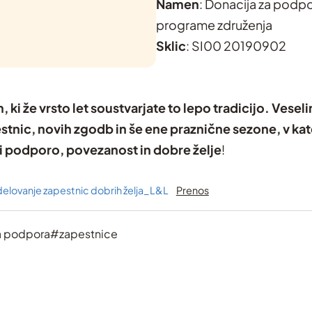
Namen
: Donacija za podp
programe združenja
Sklic
: SI00 20190902
 ki že vrsto let soustvarjate to lepo tradicijo. Vesel
stnic, novih zgodb in še ene praznične sezone, v ka
ili podporo, povezanost in dobre želje
!
zdelovanje zapestnic dobrih želja_L&L
Prenos
a podpora
#zapestnice