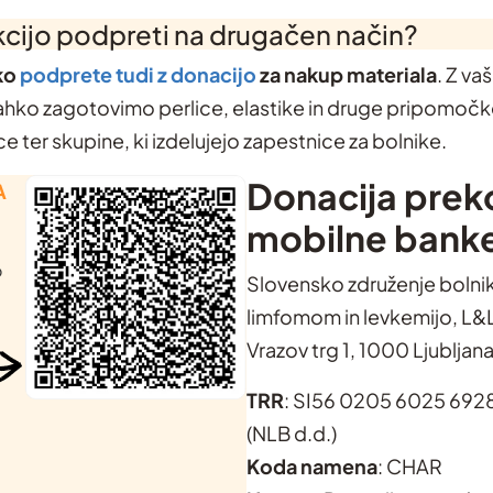
akcijo podpreti na drugačen način?
ko
podprete tudi z donacijo
za nakup materiala
. Z va
hko zagotovimo perlice, elastike in druge pripomočk
e ter skupine, ki izdelujejo zapestnice za bolnike.
Donacija prek
A
mobilne bank
o
Slovensko združenje bolni
limfomom in levkemijo, L&
Vrazov trg 1, 1000 Ljubljan
TRR
: SI56 0205 6025 692
(NLB d.d.)
Koda namena
: CHAR