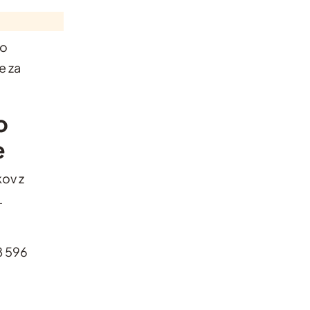
šo
e za
o
e
kov z
L
a
8 596