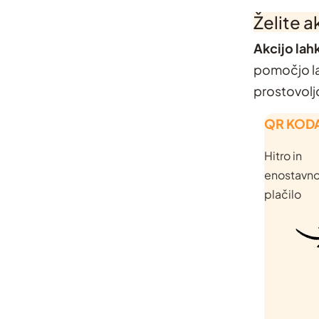
Želite 
Akcijo lah
pomočjo la
prostovoljc
QR KOD
Hitro in
enostavn
plačilo