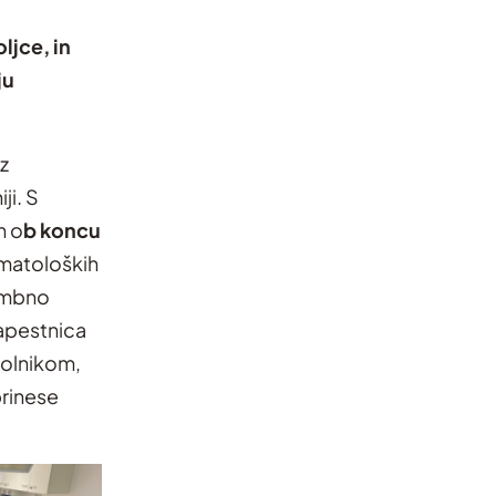
ljce, in
ju
z
ji. S
h o
b koncu
hematoloških
membno
zapestnica
bolnikom,
rinese