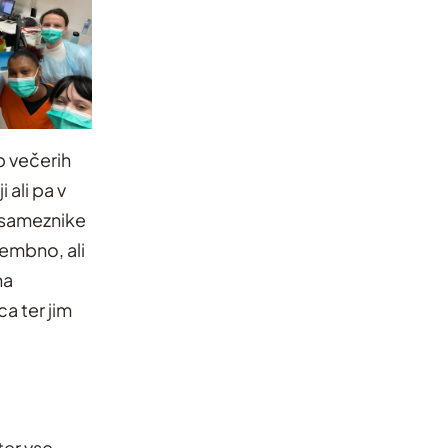
 večerih
i ali pa v
osameznike
membno, ali
na
a ter jim
ter vse