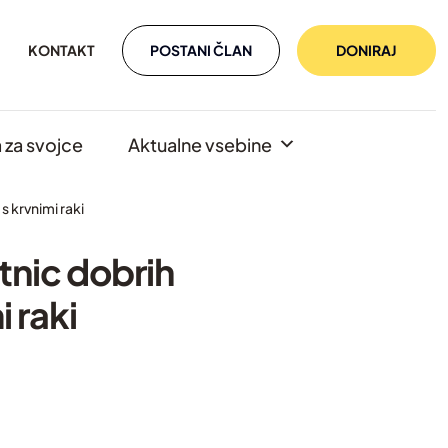
POSTANI ČLAN
DONIRAJ
KONTAKT
za svojce
Aktualne vsebine
s krvnimi raki
tnic dobrih
i raki