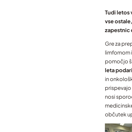
Tudi letos
vse ostale,
zapestnic d
Gre za pre
limfomom in
pomočjo šte
leta poda
in onkološ
prispevajo
nosi sporoč
medicinske
občutek upa