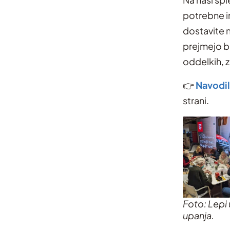
potrebne in
dostavite 
prejmejo bo
oddelkih, z
👉
Navodil
strani.
Foto: Lepi 
upanja.