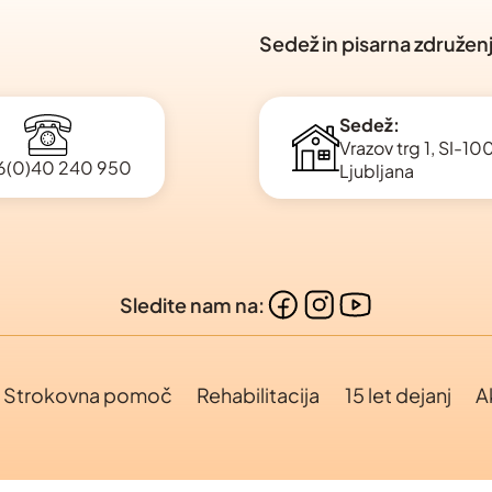
Sedež in pisarna združen
Sedež:
Vrazov trg 1, SI-1
6(0)40 240 950
Ljubljana
Sledite nam na:
Strokovna pomoč
Rehabilitacija
15 let dejanj
A