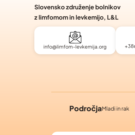
Slovensko združenje bolnikov
z limfomom in levkemijo, L&L
+38
info@limfom-levkemija.org
Področja
Mladi in rak