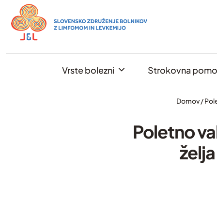
Skip
to
content
Vrste bolezni
Strokovna pom
Domov
/
Pole
Poletno va
želja