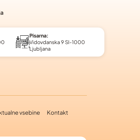
ja
Pisarna:
000
Vidovdanska 9 SI-1000
Ljubljana
ktualne vsebine
Kontakt