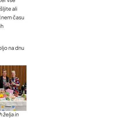
jite ali
ičnem času
ih
oljo na dnu
 želja in