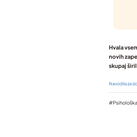
Hvala vsem,
novih zape
skupaj šir
Navodila za i
#Psihološk