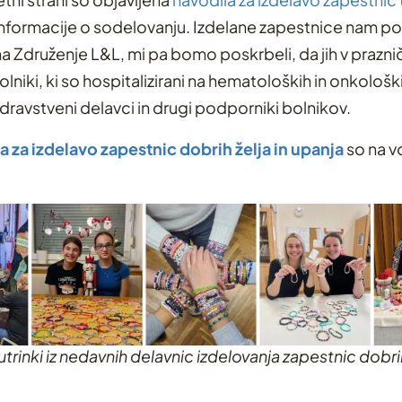
formacije o sodelovanju. Izdelane zapestnice nam pošl
na Združenje L&L, mi pa bomo poskrbeli, da jih v prazn
lniki, ki so hospitalizirani na hematoloških in onkološk
dravstveni delavci in drugi podporniki bolnikov.
a za izdelavo zapestnic dobrih želja in upanja
so na v
utrinki iz nedavnih delavnic izdelovanja zapestnic dobrih