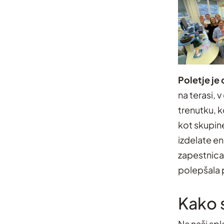
Poletje je 
na terasi, v
trenutku, 
kot skupine
izdelate en
zapestnica 
polepšala 
Kako 
Na naši spl