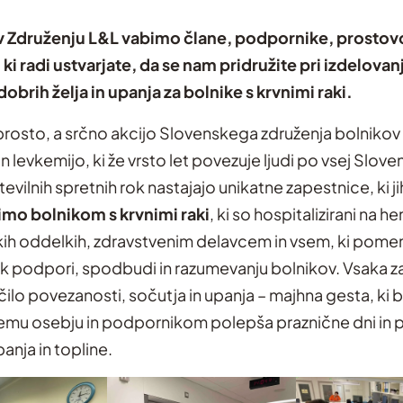
 v Združenju L&L vabimo člane, podpornike, prostovo
 ki radi ustvarjate, da se nam pridružite pri izdelovan
obrih želja in upanja za bolnike s krvnimi raki.
prosto, a srčno akcijo Slovenskega združenja bolnikov 
 levkemijo, ki že vrsto let povezuje ljudi po vsej Sloveni
vilnih spretnih rok nastajajo unikatne zapestnice, ki ji
rimo
bolnikom s krvnimi raki
, ki so hospitalizirani na 
kih oddelkih, zdravstvenim delavcem in vsem, ki po
 k podpori, spodbudi in razumevanju bolnikov. Vsaka 
ilo povezanosti, sočutja in upanja – majhna gesta, ki 
mu osebju in podpornikom polepša praznične dni in p
nja in topline.