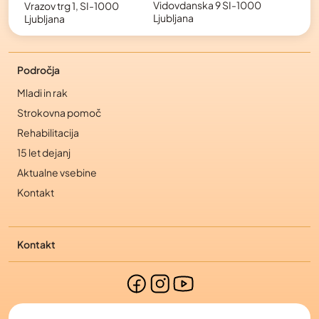
Vidovdanska 9 SI-1000
Vrazov trg 1, SI-1000
Ljubljana
Ljubljana
Področja
Mladi in rak
Strokovna pomoč
Rehabilitacija
15 let dejanj
Aktualne vsebine
Kontakt
Kontakt