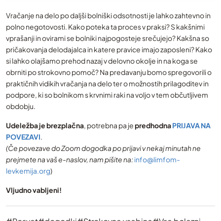
Vračanje na delo po daljši bolniški odsotnosti je lahko zahtevno in
polno negotovosti. Kako poteka ta proces v praksi? S kakšnimi
vprašanji in ovirami se bolniki najpogosteje srečujejo? Kakšna so
pričakovanja delodajalca in katere pravice imajo zaposleni? Kako
si lahko olajšamo prehod nazaj v delovno okolje in na koga se
obrniti po strokovno pomoč? Na predavanju bomo spregovorili o
praktičnih vidikih vračanja na delo ter o možnostih prilagoditev in
podpore, ki so bolnikom s krvnimi raki na voljo v tem občutljivem
obdobju.
Udeležba je brezplačna
, potrebna pa je
predhodna
PRIJAVA NA
POVEZAVI
.
(Če povezave do Zoom dogodka po prijavi v nekaj minutah ne
prejmete na vaš e-naslov, nam pišite na:
info@limfom-
levkemija.org
)
Vljudno vabljeni!