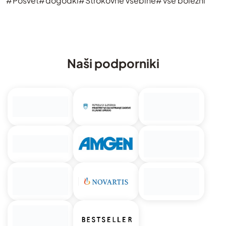
#Posvet
#dogodki
#Strokovne vsebine
#Vse bolezni
Naši podporniki