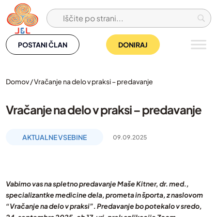
Skip
to
content
POSTANI ČLAN
DONIRAJ
Domov
/
Vračanje na delo v praksi – predavanje
Vračanje na delo v praksi – predavanje
AKTUALNE VSEBINE
09.09.2025
Vabimo vas na spletno predavanje Maše Kitner, dr. med.,
specializantke medicine dela, prometa in športa, z naslovom
“Vračanje na delo v praksi”. Predavanje bo potekalo v sredo,