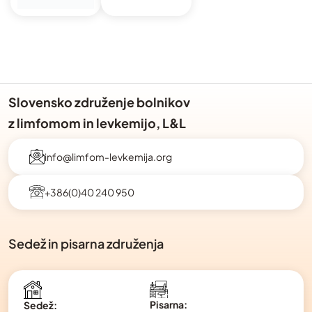
Slovensko združenje bolnikov
z limfomom in levkemijo, L&L
info@limfom-levkemija.org
+386(0)40 240 950
Sedež in pisarna združenja
Pisarna:
Sedež: