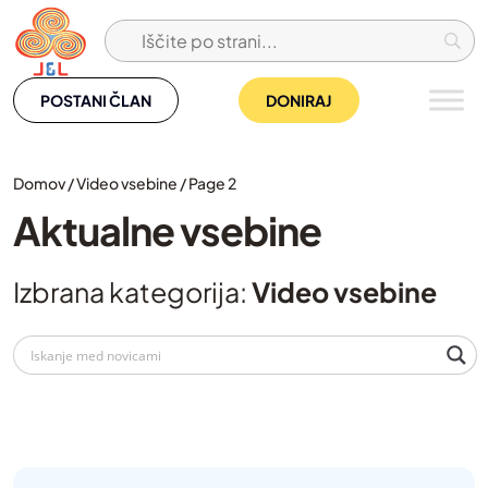
Skip
to
content
POSTANI ČLAN
DONIRAJ
Domov
/
Video vsebine
/
Page 2
Aktualne vsebine
Izbrana kategorija:
Video vsebine