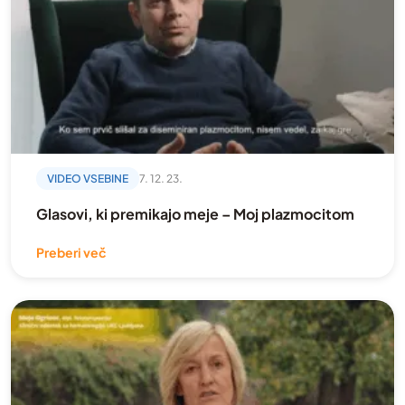
Svojci
Video
Vračanje na delo
Vse bolezni
Zagovorništvo
VIDEO VSEBINE
7. 12. 23.
zapestnice
Glasovi, ki premikajo meje – Moj plazmocitom
Zdravljenje in rehabilitacija
Preberi več