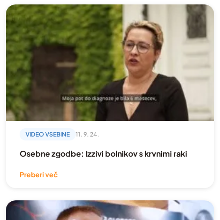
Dobrodelna akcija
dogodki
Donacija
Fizioterapija
Gibanje
Hodgkinov limfom
Kampanija
Kronična limfocitna levkemija
VIDEO VSEBINE
11. 9. 24.
Kronična mieloična levkemija
Osebne zgodbe: Izzivi bolnikov s krvnimi raki
Mednarodno
Preberi več
Mielodisplastični sindrom
Mieloproliferativne novotvorbe
Mladi in krvni rak