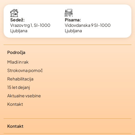
Pisarna:
Sedež:
Vidovdanska 9 SI-1000
Vrazov trg 1, SI-1000
Ljubljana
Ljubljana
Področja
Mladi in rak
Strokovna pomoč
Rehabilitacija
15 let dejanj
Aktualne vsebine
Kontakt
Kontakt