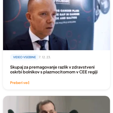
Ne-Hodgkinov limfom
Osebna zgodba
paliativna oskrba
Podkast
Posvet
posvetovalnica
VIDEO VSEBINE
7. 12. 23.
povzetek
Skupaj za premagovanje razlik v zdravstveni
oskrbi bolnikov s plazmocitomom v CEE regiji
Prehrana
Preberi več
preventiva
Psihološka podpora
režimi gibanja
Strokovne vsebine