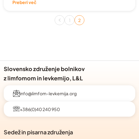
Preberi več
Številčenje
prispevkov
1
2
Page
Page
Slovensko združenje bolnikov
z limfomom in levkemijo, L&L
info@limfom-levkemija.org
+386(0)40 240 950
Sedež in pisarna združenja