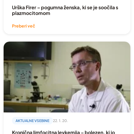
Urška Firer – pogumna ženska, ki se je soočila s
plazmocitomom
Preberi več
AKTUALNE VSEBINE
22. 1. 20.
Kronična limfocitna levkemija – bolezen, ki jo