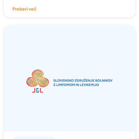
Preberi več
Vračanje na delo
Vse bolezni
Zagovorništvo
zapestnice
Zdravljenje in rehabilitacija