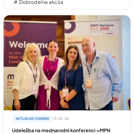
Dobrodelna akcija
dogodki
Gibanje
Hodgkinov limfom
Kampanija
Kronična limfocitna levkemija
Kronična mieloična levkemija
Mednarodno
Mielodisplastični sindrom
Mieloproliferativne novotvorbe
Mladi in krvni rak
AKTUALNE VSEBINE
13. 10. 25.
Ne-Hodgkinov limfom
Udeležba na mednarodni konferenci »MPN