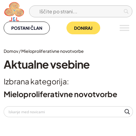
Skip
to
content
POSTANI ČLAN
DONIRAJ
Domov
/
Mieloproliferativne novotvorbe
Aktualne vsebine
Izbrana kategorija:
Mieloproliferativne novotvorbe