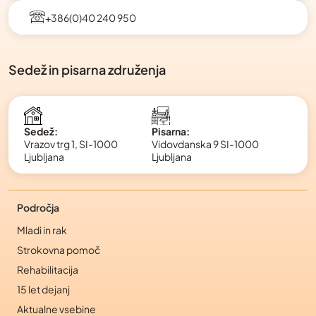
+386(0)40 240 950
Sedež in pisarna združenja
Pisarna:
Sedež:
Vidovdanska 9 SI-1000
Vrazov trg 1, SI-1000
Ljubljana
Ljubljana
Področja
Mladi in rak
Strokovna pomoč
Rehabilitacija
15 let dejanj
Aktualne vsebine