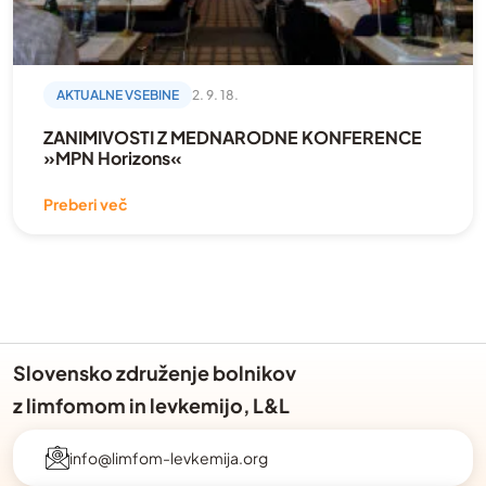
AKTUALNE VSEBINE
2. 9. 18.
ZANIMIVOSTI Z MEDNARODNE KONFERENCE
»MPN Horizons«
Preberi več
Slovensko združenje bolnikov
z limfomom in levkemijo, L&L
info@limfom-levkemija.org