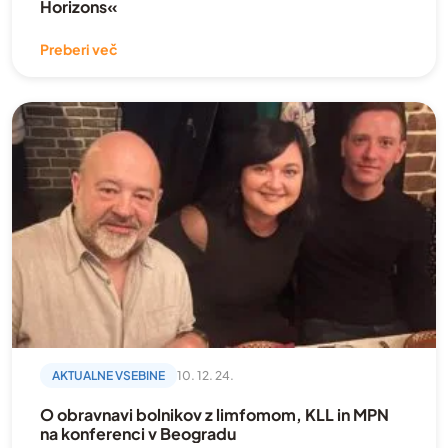
Osebna zgodba
Horizons«
paliativna oskrba
Preberi več
Podkast
Posvet
posvetovalnica
povzetek
Prehrana
preventiva
Psihološka podpora
režimi gibanja
Strokovne vsebine
AKTUALNE VSEBINE
10. 12. 24.
Svojci
O obravnavi bolnikov z limfomom, KLL in MPN
na konferenci v Beogradu
Video