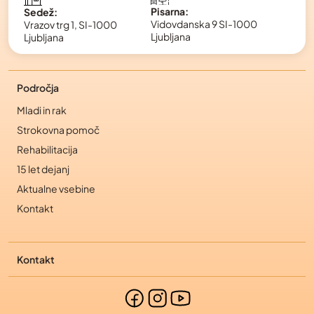
Pisarna:
Sedež:
Vidovdanska 9 SI-1000
Vrazov trg 1, SI-1000
Ljubljana
Ljubljana
Področja
Mladi in rak
Strokovna pomoč
Rehabilitacija
15 let dejanj
Aktualne vsebine
Kontakt
Kontakt