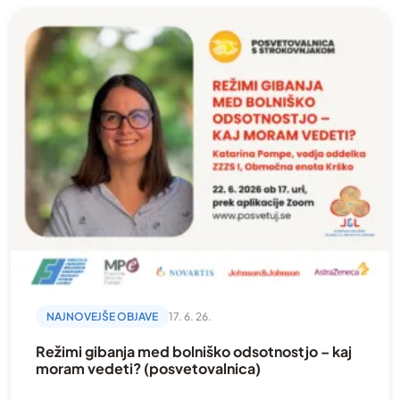
Dobrodelna akcija
dogodki
Donacija
Fizioterapija
Gibanje
Hodgkinov limfom
Kampanija
Kronična limfocitna levkemija
Kronična mieloična levkemija
Mednarodno
NAJNOVEJŠE OBJAVE
17. 6. 26.
Mielodisplastični sindrom
Režimi gibanja med bolniško odsotnostjo – kaj
Mieloproliferativne novotvorbe
moram vedeti? (posvetovalnica)
Mladi in krvni rak