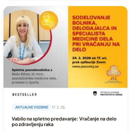
Svojci
Video
Vračanje na delo
Vse bolezni
Zagovorništvo
zapestnice
Zdravljenje in rehabilitacija
AKTUALNE VSEBINE
17. 2. 26.
Vabilo na spletno predavanje: Vračanje na delo
po zdravljenju raka