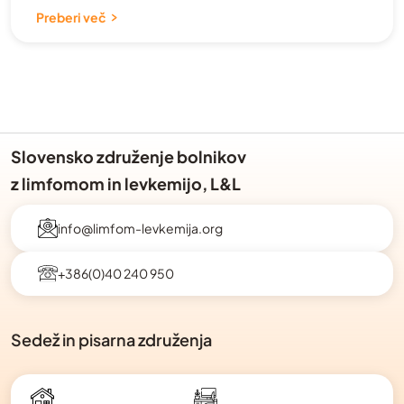
Preberi več
Slovensko združenje bolnikov
z limfomom in levkemijo, L&L
info@limfom-levkemija.org
+386(0)40 240 950
Sedež in pisarna združenja